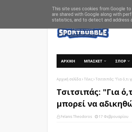
Αρχική
Σχετικά
Επικοινωνία
This site uses cookies from Google to d
are shared with Google along with perf
statistics, and to detect and address 
ΑΡΧΙΚΗ
ΜΠΑΣΚΕΤ
ΣΠΟΡ
Αρχική σελίδα
Τένις
Τσιτσιπάς: "Για ό,τι
Τσιτσιπάς: "Για ό,
μπορεί να αδικηθώ
Felanis Theodoros
17 Φεβρουαρίου