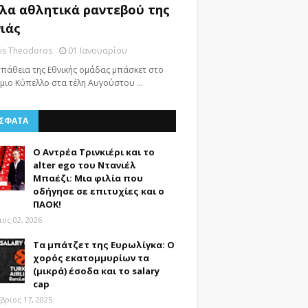
λα αθλητικά ραντεβού της
ιάς
nis Theodoros
01 Ιανουαρίου
πάθεια της Εθνικής ομάδας μπάσκετ στο
μιο Κύπελλο στα τέλη Αυγούστου …
ΣΦΑΤΑ
Ο Αντρέα Τρινκιέρι και το
alter ego του Ντανιέλ
Μπαέζι: Μια φιλία που
οδήγησε σε επιτυχίες και ο
ΠΑΟΚ!
ος 02, 2026
Τα μπάτζετ της Ευρωλίγκα: Ο
χορός εκατομμυρίων τα
(μικρά) έσοδα και το salary
cap
βριος 17, 2025