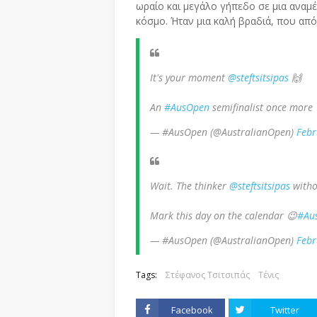
ωραίο και μεγάλο γήπεδο σε μια αναμέ
κόσμο. Ήταν μια καλή βραδιά, που απ
It's your moment
@steftsitsipas
🙌
An
#AusOpen
semifinalist once more
— #AusOpen (@AustralianOpen)
Febr
Wait. The thinker
@steftsitsipas
withou
Mark this day on the calendar 😉
#Au
— #AusOpen (@AustralianOpen)
Febr
Tags:
Στέφανος Τσιτσιπάς
Τένις
Facebook
Twitter