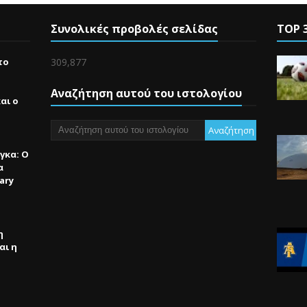
Συνολικές προβολές σελίδας
TOP 
το
309,877
Αναζήτηση αυτού του ιστολογίου
αι ο
γκα: Ο
α
ary
η
αι η