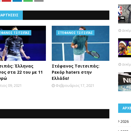
ΝΑΡΤΉΣΕΙΣ
Δεκέμ
ΈΦΑΝΟΣ ΤΣΙΤΣΙΠΆΣ
ΣΤΈΦΑΝΟΣ ΤΣΙΤΣΙΠΆΣ
Δεκέμ
σιπάς: Έλληνας
Στέφανος Τσιτσιπάς:
ος στα 22 του με 11
Ρεκόρ haters στην
ευρώ
Ελλάδα!
ιος 09, 2021
Φεβρουάριος 17, 2021
ΑΡΧ
2026