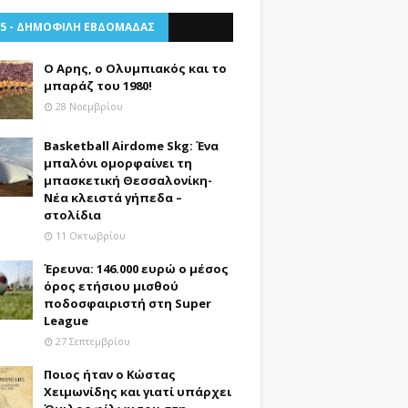
 5 - ΔΗΜΟΦΙΛΗ ΕΒΔΟΜΑΔΑΣ
Ο Αρης, ο Ολυμπιακός και το
μπαράζ του 1980!
28 Νοεμβρίου
Basketball Airdome Skg: Ένα
μπαλόνι ομορφαίνει τη
μπασκετική Θεσσαλονίκη-
Νέα κλειστά γήπεδα –
στολίδια
11 Οκτωβρίου
Έρευνα: 146.000 ευρώ ο μέσος
όρος ετήσιου μισθού
ποδοσφαιριστή στη Super
League
27 Σεπτεμβρίου
Ποιος ήταν ο Κώστας
Χειμωνίδης και γιατί υπάρχει