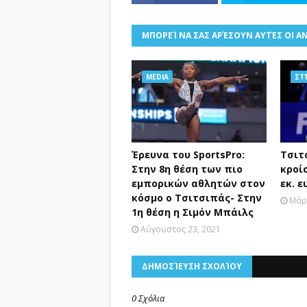
ΜΠΟΡΕΊ ΝΑ ΣΑΣ ΑΡΈΣΟΥΝ ΑΥΤΈΣ ΟΙ Α
MEDIA
ΣΤ
Έρευνα του SportsPro:
Τσιτ
Στην 8η θέση των πιο
κροίσ
εμπορικών αθλητών στον
εκ. 
κόσμο ο Τσιτσιπάς- Στην
Μάρτ
1η θέση η Σιμόν Μπάιλς
Αύγουστος 23, 2021
ΔΗΜΟΣΊΕΥΣΗ ΣΧΟΛΊΟΥ
0 Σχόλια