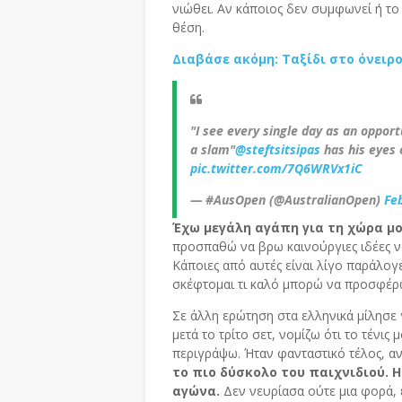
νιώθει. Αν κάποιος δεν συμφωνεί ή το 
θέση.
Διαβάσε ακόμη: Ταξίδι στο όνειρ
"I see every single day as an oppor
a slam"
@steftsitsipas
has his eyes 
pic.twitter.com/7Q6WRVx1iC
— #AusOpen (@AustralianOpen)
Fe
Έχω μεγάλη αγάπη για τη χώρα μ
προσπαθώ να βρω καινούργιες ιδέες ν
Κάποιες από αυτές είναι λίγο παράλογ
σκέφτομαι τι καλό μπορώ να προσφέρω
Σε άλλη ερώτηση στα ελληνικά μίλησε 
μετά το τρίτο σετ, νομίζω ότι το τένις
περιγράψω. Ήταν φανταστικό τέλος, αν
το πιο δύσκολο του παιχνιδιού. 
αγώνα.
Δεν νευρίασα ούτε μια φορά, 