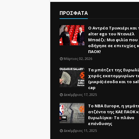
ΠΡΟΣΦΑΤΑ
Ο Αντρέα Τρινκιέρι και 
alter ego του Ντανιέλ
Μπαέζι: Μια φιλία που
οδήγησε σε επιτυχίες κ
ΠΑΟΚ!
Μάρτιος 02, 2026
Τα μπάτζετ της Ευρωλί
χορός εκατομμυρίων τ
(μικρά) έσοδα και το sal
cap
Δεκέμβριος 17, 2025
Το NBA Europe, η γεμάτ
ατζέντα της ΚΑΕ ΠΑΟΚ κ
Ευρωλίγκα- Το πλάνο
επένδυσης
Δεκέμβριος 11, 2025