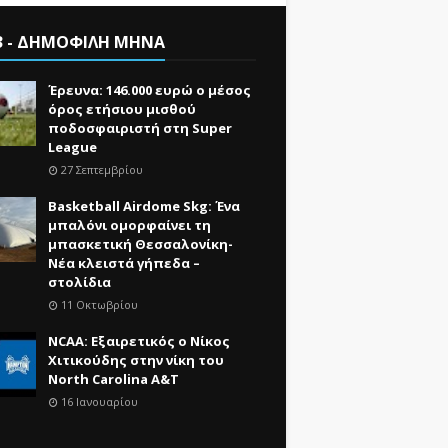
3 - ΔΗΜΟΦΙΛΗ ΜΗΝΑ
Έρευνα: 146.000 ευρώ ο μέσος
όρος ετήσιου μισθού
ποδοσφαιριστή στη Super
League
27 Σεπτεμβρίου
Basketball Airdome Skg: Ένα
μπαλόνι ομορφαίνει τη
μπασκετική Θεσσαλονίκη-
Νέα κλειστά γήπεδα –
στολίδια
11 Οκτωβρίου
NCAA: Εξαιρετικός ο Νίκος
Χιτικούδης στην νίκη του
North Carolina A&Τ
16 Ιανουαρίου