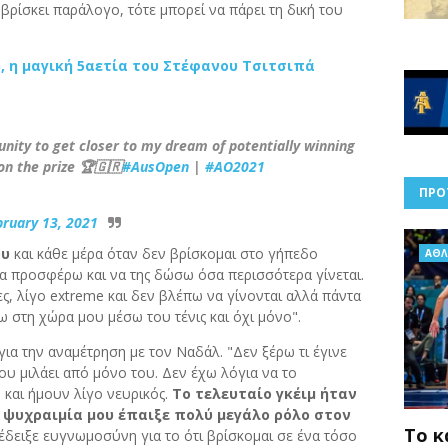
βρίσκει παράλογο, τότε μπορεί να πάρει τη δική του
ο, η μαγική 5αετία του Στέφανου Τσιτσιπά
tunity to get closer to my dream of potentially winning
on the prize 🏆🇬🇷
#AusOpen
|
#AO2021
ΠΡΟ
bruary 13, 2021
ου
και κάθε μέρα όταν δεν βρίσκομαι στο γήπεδο
AΘΛ
α προσφέρω και να της δώσω όσα περισσότερα γίνεται.
ες, λίγο extreme και δεν βλέπω να γίνονται αλλά πάντα
 στη χώρα μου μέσω του τένις και όχι μόνο".
για την αναμέτρηση με τον Ναδάλ. "Δεν ξέρω τι έγινε
 μου μιλάει από μόνο του. Δεν έχω λόγια να το
 και ήμουν λίγο νευρικός.
Το τελευταίο γκέιμ ήταν
Η ψυχραιμία μου έπαιξε πολύ μεγάλο ρόλο στον
Το κ
έδειξε ευγνωμοσύνη για το ότι βρίσκομαι σε ένα τόσο