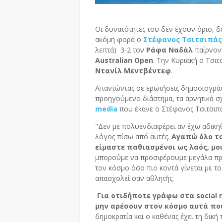
Οι δυνατότητες του δεν έχουν όριο, δε
ακόμη φορά ο
Στέφανος Τσιτσιπάς
λεπτά) 3-2 τον
Ράφα Ναδάλ
παίρνον
Australian Open
. Την Κυριακή ο Τσιτσ
Ντανίλ Μεντβέντεφ
.
Απαντώντας σε ερωτήσεις δημοσιογρά
προηγούμενο διάστημα, τα αρνητικά σ
media
που έκανε ο Στέφανος Τσιτσιπά
"Δεν με πολυενδιαφέρει αν έχω αδικη
λόγος πίσω από αυτές.
Αγαπώ όλο το
είμαστε παθιασμένοι ως λαός, μο
μπορούμε να προσφέρουμε μεγάλα πρ
τον κόσμο όσο πιο κοντά γίνεται με το
απασχολεί σαν αθλητής.
Για οτιδήποτε γράφω στα social 
μην αρέσουν στον κόσμο αυτά πο
δημοκρατία και ο καθένας έχει τη δικ