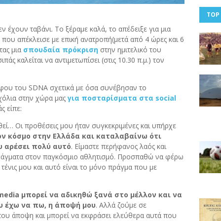
TOP
ν έχουν ταβάνι. Το ξέραμε καλά, το απέδειξε για μια
που απέκλεισε με επική ανατροπή(μετά από 4 ώρες και 6
τας μια
σπουδαία πρόκριση
στην ημιτελικό του
ιπάς καλείται να αντιμετωπίσει (στις 10.30 π.μ.) τον
φου του SDNA σχετικά με όσα συνέβησαν το
χόλια στην χώρα μας
για ποσταρίσματα στα social
ς είπε:
θεί… Οι προθέσεις μου ήταν συγκεκριμένες και υπήρχε
ν κόσμο στην Ελλάδα και καταλαβαίνω ότι
υ αρέσει πολύ αυτό
. Είμαστε περήφανος λαός και
άγματα στον παγκόσμιο αθλητισμό. Προσπαθώ να φέρω
 τένις μου και αυτό είναι το μόνο πράγμα που με
media μπορεί να αδικηθώ ξανά στο μέλλον και να
υ έχω να πω, η άποψή μου
. Αλλά ζούμε σε
ή του άποψη και μπορεί να εκφράσει ελεύθερα αυτά που