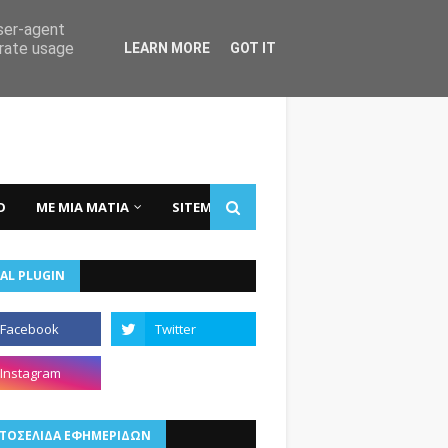
user-agent
erate usage
LEARN MORE
GOT IT
Ο
ΜΕ ΜΙΑ ΜΑΤΙΑ
SITEMAP
AL PLUGIN
ΤΟΣΕΛΙΔΑ ΕΦΗΜΕΡΙΔΩΝ