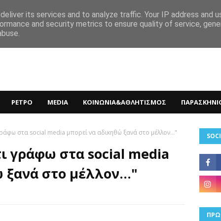
eliver its services and to analyze traffic. Your IP address and 
ormance and security metrics to ensure quality of service, gen
abuse.
ΡΕΤΡΟ
MEDIA
ΚΟΙΝΩΝΙΑ&ΑΘΛΗΤΙΣΜΟΣ
ΠΑΡΑΣΚΗΝΙ
 γράφω στα social media μπορεί να αδικηθώ ξανά στο μέλλον..."
SOCI
τι γράφω στα social media
 ξανά στο μέλλον..."
ΠΡΩ