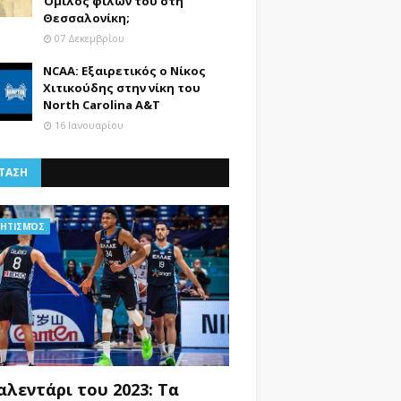
Όμιλος φίλων του στη
Θεσσαλονίκη;
07 Δεκεμβρίου
NCAA: Εξαιρετικός ο Νίκος
Χιτικούδης στην νίκη του
North Carolina A&Τ
16 Ιανουαρίου
ΤΑΣΗ
ΗΤΙΣΜΌΣ
αλεντάρι του 2023: Τα