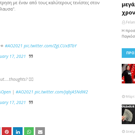
τρηση με έναν από τους καλύτερους τενίστες στον
μεγά
όλαυσα".
χρον
Fela
Η προσ
Παγκόσ
 👊
#AO2021
pic.twitter.com/ZgLCUxBTbY
ΠΡΟ
uary 17, 2021
t....thoughts? 🧘‍♂️
sOpen
|
#AO2021
pic.twitter.com/JqbjA5NdW2
Μάρτι
uary 17, 2021
Δεκέμ