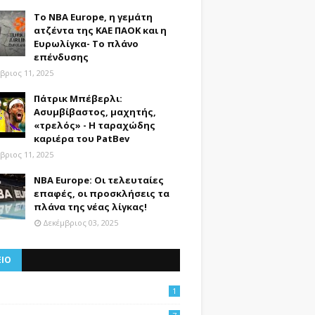
Το NBA Europe, η γεμάτη
ατζέντα της ΚΑΕ ΠΑΟΚ και η
Ευρωλίγκα- Το πλάνο
επένδυσης
βριος 11, 2025
Πάτρικ Μπέβερλι:
Ασυμβίβαστος, μαχητής,
«τρελός» - Η ταραχώδης
καριέρα του PatBev
βριος 11, 2025
NBA Europe: Οι τελευταίες
επαφές, οι προσκλήσεις τα
πλάνα της νέας λίγκας!
Δεκέμβριος 03, 2025
ΕΙΟ
1