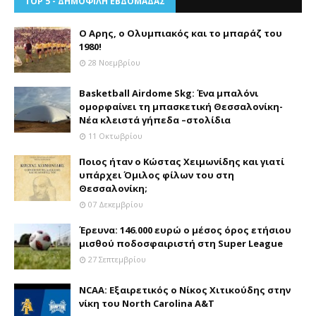
TOP 5 - ΔΗΜΟΦΙΛΗ ΕΒΔΟΜΑΔΑΣ
Ο Αρης, ο Ολυμπιακός και το μπαράζ του
1980!
28 Νοεμβρίου
Basketball Airdome Skg: Ένα μπαλόνι
ομορφαίνει τη μπασκετική Θεσσαλονίκη-
Νέα κλειστά γήπεδα –στολίδια
11 Οκτωβρίου
Ποιος ήταν ο Κώστας Χειμωνίδης και γιατί
υπάρχει Όμιλος φίλων του στη
Θεσσαλονίκη;
07 Δεκεμβρίου
Έρευνα: 146.000 ευρώ ο μέσος όρος ετήσιου
μισθού ποδοσφαιριστή στη Super League
27 Σεπτεμβρίου
NCAA: Εξαιρετικός ο Νίκος Χιτικούδης στην
νίκη του North Carolina A&Τ