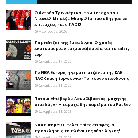
Ο Αντρέα Τρινκιέρι και το alter ego του
Ντανιέλ Μπαέζι: Μια φιλία που οδήγησε σε
επιτυχίες και ο ΠΑΟΚ!
Μάρτιος 02, 2026
Τα μπάτζετ της Ευρωλίγκα: Ο χορός
εκατομμυρίων τα (μικρά) έσοδα και το salary
cap
Δεκέμβριος 17, 2025
Το NBA Europe, η γεμάτη ατζέντα της ΚΑΕ
ΠΑΟΚ και η Ευρωλίγκα- Το πλάνο επένδυσης
Δεκέμβριος 11, 2025
Πάτρικ Μπέβερλι: Ασυμβίβαστος, μαχητής,
«τρελός» - Η ταραχώδης καριέρα του PatBev
Δεκέμβριος 11, 2025
NBA Europe: Οι τελευταίες επαφές, οι
προσκλήσεις τα πλάνα της νέας λίγκας!
Δεκέμβριος 03, 2025