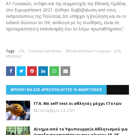
Α1 Γυναικών, ενόψει και της συμμετοχής της Εθνικής Ομάδας
στο Ευρωμπάσκετ 2021. Δόθηκε διαβεβαίωση από τους
εκπροσώπους της Πολιτείας ότι υπάρχει η βούληση και αν οι
ειδικοί δώσουν το ΟΚ, ανάλογα με τις συνθήκες, είναι σε
προτεραιότητα η επανέναρξη του εν λόγω πρωταθλήματος".
Tags:
ΓΓΑ
Γυναικείο Μπάσκετ
Εθνική Μπάσκετ Γυναικών
ΕΟΚ
Μπάσκετ
ΜΠΟΡΕΊ ΝΑ ΣΑΣ ΑΡΈΣΟΥΝ ΑΥΤΈΣ ΟΙ ΑΝΑΡΤΉΣΕΙΣ
ΓΓΑ: Με self test οι αθλητές μέχρι 17 ετών
Σεπτέμβριος 24, 2021
Αίτημα από το Υφυπουργείο Αθλητισμού για
έναρξη προπονήσεων στις ηλικίες 16 -18