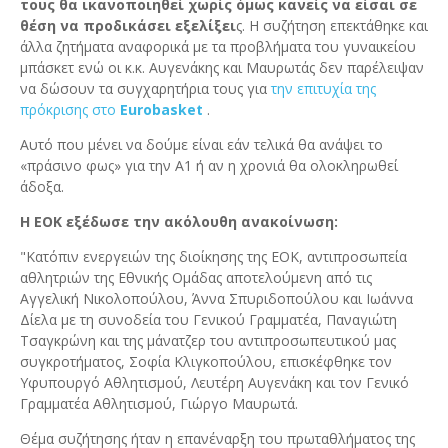
τους θα ικανοποιηθεί χωρίς όμως κανείς να είσαι σε
θέση να προδικάσει εξελίξει
ς. Η συζήτηση επεκτάθηκε και
άλλα ζητήματα αναφορικά με τα προβλήματα του γυναικείου
μπάσκετ ενώ οι κ.κ. Αυγενάκης και Μαυρωτάς δεν παρέλειψαν
να δώσουν τα συγχαρητήρια τους για
την επιτυχία της
πρόκρισης στο
Eurobasket
.
Αυτό που μένει να δούμε είναι εάν τελικά θα ανάψει το
«πράσινο φως» για την Α1 ή αν η χρονιά θα ολοκληρωθεί
άδοξα.
Η ΕΟΚ εξέδωσε την ακόλουθη ανακοίνωση:
"Κατόπιν ενεργειών της διοίκησης της ΕΟΚ, αντιπροσωπεία
αθλητριών της Εθνικής Ομάδας αποτελούμενη από τις
Αγγελική Νικολοπούλου, Άννα Σπυριδοπούλου και Ιωάννα
Δίελα με τη συνοδεία του Γενικού Γραμματέα, Παναγιώτη
Τσαγκρώνη και της μάνατζερ του αντιπροσωπευτικού μας
συγκροτήματος, Σοφία Κλιγκοπούλου, επισκέφθηκε τον
Υφυπουργό Αθλητισμού, Λευτέρη Αυγενάκη και τον Γενικό
Γραμματέα Αθλητισμού, Γιώργο Μαυρωτά.
Θέμα συζήτησης ήταν η επανέναρξη του πρωταθλήματος της