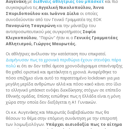
Αυγενάκη
με
διεθνείς αθλήτριες του μπάσκετ
και πιο
συγκεκριμένα τις
Αγγελική Νικολοπούλου, Άννα
Σπυριδοπούλου και Ιωάννα Δίελα
οι οποίες
συνοδεύονταν από τον Γενικό Γραμματέα της ΕΟΚ
Παναγιώτη Τσαγκρώνη
και την μάνατζερ του
αντιπροσωπευτικού μας συγκροτήματος
Σοφία
Κλιγκοπούλου
, "Παρών" ήταν κι ο
Γενικός Γραμματέας
Αθλητισμού, Γιώργος Μαυρωτάς.
Οι αθλήτριες ανέλυσαν την κατάσταση που επικρατεί.
Διαμήνυσαν πως τα χρονικά περιθώρια έχουν στενέψει πάρα
πολύ
κι ότι αν δεν τεθεί άμεσα χρονοδιάγραμμα επανέναρξης
θα χαθεί οριστικά και αμετάκλητα η χρονιά. Αναφέρθηκε το
πόσο επιζήμιο είναι αυτό το παρατεταμένο lockdown για μια
μεγάλη μερίδα ανθρώπων αλλά και πόσο κακό κάνει στο ίδιο
το ελληνικό μπάσκετ ενόψει διεκδίκησης στόχων σε επίπεδο
Εθνικής ομάδας. Επίσης ειπώθηκε πως η Ελλάδα είναι η μόνη
χώρα στην οποία δεν διεξάγεται η Α1 Γυναικών.
Οι κ.κ. Αυγενάκης και Μαυρωτάς διαβεβαίωσαν πως θα
θέσουν το θέμα στην επόμενη συνάντηση με την επιτροπή
των λοιμωξιολόγων.
Υπάρχει αισιοδοξία πως το αίτημα