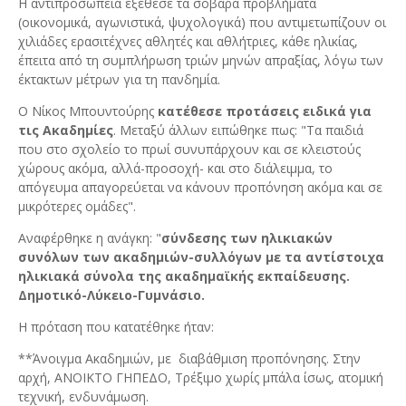
Η αντιπροσωπεία εξέθεσε τα σοβαρά προβλήματα
(οικονομικά, αγωνιστικά, ψυχολογικά) που αντιμετωπίζουν οι
χιλιάδες ερασιτέχνες αθλητές και αθλήτριες, κάθε ηλικίας,
έπειτα από τη συμπλήρωση τριών μηνών απραξίας, λόγω των
έκτακτων μέτρων για τη πανδημία.
Ο Νίκος Μπουντούρης
κατέθεσε προτάσεις ειδικά για
τις Ακαδημίες
. Μεταξύ άλλων ειπώθηκε πως: "Τα παιδιά
που στο σχολείο το πρωί συνυπάρχουν και σε κλειστούς
χώρους ακόμα, αλλά-προσοχή- και στο διάλειμμα, το
απόγευμα απαγορεύεται να κάνουν προπόνηση ακόμα και σε
μικρότερες ομάδες".
Αναφέρθηκε η ανάγκη: "
σύνδεσης των ηλικιακών
συνόλων των ακαδημιών-συλλόγων με τα αντίστοιχα
ηλικιακά σύνολα της ακαδημαϊκής εκπαίδευσης.
Δημοτικό-Λύκειο-Γυμνάσιο.
Η πρόταση που κατατέθηκε ήταν:
**Άνοιγμα Ακαδημιών, με διαβάθμιση προπόνησης. Στην
αρχή, ΑΝΟΙΚΤΟ ΓΗΠΕΔΟ, Τρέξιμο χωρίς μπάλα ίσως, ατομική
τεχνική, ενδυνάμωση.