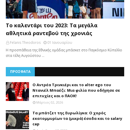
Το καλεντάρι του 2023: Τα μεγάλα
αθλητικά ραντεβού της χρονιάς
Felanis Theodoros
01 Ιανουαρίου
Η προσπάθεια της Εθνικής ομάδας μπάσκετ στο Παγκόσμιο Κύπελλο
στα τέλη Αυγούστου …
ΠΡΟΣΦΑΤΑ
Ο Αντρέα Τρινκιέρι και το alter ego του
Ντανιέλ Μπαέζι: Μια φιλία που οδήγησε σε
επιτυχίες και ο ΠΑΟΚ!
Μάρτιος 02, 2026
Τα μπάτζετ της Ευρωλίγκα: Ο χορός
εκατομμυρίων τα (μικρά) έσοδα και το salary
cap