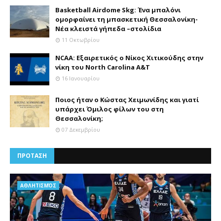
Basketball Airdome Skg: Ένα μπαλόνι
ομορφαίνει τη μπασκετική Θεσσαλονίκη-
Νέα κλειστά γήπεδα –στολίδια
11 Οκτωβρίου
NCAA: Εξαιρετικός ο Νίκος Χιτικούδης στην
νίκη του North Carolina A&Τ
16 Ιανουαρίου
Ποιος ήταν ο Κώστας Χειμωνίδης και γιατί
υπάρχει Όμιλος φίλων του στη
Θεσσαλονίκη;
07 Δεκεμβρίου
ΠΡΟΤΑΣΗ
AΘΛΗΤΙΣΜΌΣ