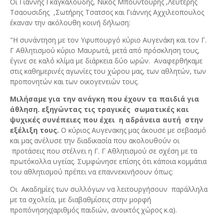
Οι Γιάννης Γκαγκαλουδης, Νικος Μπουντούρης ,Λευτέρης
Τσαουσιδης ,Σωτήρης Τσατσος και Γιάννης Αχχιλεοπουλος
έκαναν την ακόλουθη κοινή δήλωση:
"Η συνάντηση με τον Υφυπουργό κύριο Αυγενάκη και τον Γ.
Γ Αθλητισμού κύριο Μαυρωτά, μετά από πρόσκληση τους,
έγινε σε καλό κλίμα με διάρκεια δύο ωρών. Αναφερθήκαμε
στις καθημερινές αγωνίες του χώρου μας, των αθλητών, των
προπονητών και των οικογενειών τους.
Μιλήσαμε για την ανάγκη που έχουν τα παιδιά για
άθληση. εξηγώντας τις τραγικές σωματικές και
ψυχικές συνέπειες που έχει η αδράνεια αυτή στην
εξέλιξη τους.
Ο κύριος Αυγενακης μας άκουσε με σεβασμό
και μας ανέλυσε την διαδικασία που ακολουθούν οι
προτάσεις που στέλνει η Γ. Γ Αθλητισμού σε σχέση με τα
πρωτόκολλα υγείας. Συμφώνησε επίσης ότι κάποια κομμάτια
του αθλητισμού πρέπει να επαννεκινήσουν όπως:
Οι Ακαδημίες των συλλόγων να λειτουργήσουν παράλληλα
με τα σχολεία, με διαβαθμίσεις στην μορφή
προπόνησης(αριθμός παιδιών, ανοικτός χώρος κ.α).