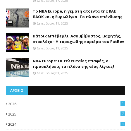
Δεκέμβριος 17, 2025
Το NBA Europe, η γεμάτη ατζέντα της ΚΑΕ
ΠΑΟΚ και η Ευρωλίγκα- Το πλάνο επένδυσης
Δεκέμβριος 11, 2025
Πάτρικ Μπέβερλι: Ασυμβίβαστος, μαχητής,
«τρελός» - Η ταραχώδης καριέρα του PatBev
Δεκέμβριος 11, 2025
NBA Europe: Οι τελευταίες επαφές, οι
προσκλήσεις τα πλάνα της νέας λίγκας!
Δεκέμβριος 03, 2025
ΑΡΧΕΙΟ
2026
1
2025
7
2024
8