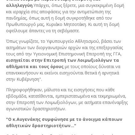
αλληλεγγύη
.Υπάρχει, όπως ξέρετε, μια συγκεκριμένη δομή
και ιεραρχία στις αποφάσεις για την αντιμετώπιση της
πανδημίας, όπως αυτή η δομή συγκροτήθηκε από τον
Πρωθυπουργό μας, Κυριάκο Μητσοτάκη. Κι αυτή τη δομή
οφείλουμε άπαντες να τη σεβόμαστε.
Όπως γνωρίζετε, το Υφυπουργείο Αθλητισμού, βάσει των
αιτημάτων των διοργανωτριών αρχών και της επεξεργασίας
τους από την Υγειονομική Επιστημονική Επιτροπή της ΓΓΑ,
εισηγείται στην Επιτροπή των Λοιμωξιολόγων τα
αθλήματα και τους όρους
με τους οποίους δύναται να
επανεκκινήσουν κι εκείνοι εισηγούνται θετικά ή αρνητικά
στην Κυβέρνηση".
Πληροφορήθηκαν, μάλιστα και τις εισηγήσεις που κάθε
εβδομάδα, κατατίθενται, εμπεριστατωμένα και τεκμηριωμένα,
στην Επιτροπή των Λοιμωξιολόγων, με αιτήματα επανέναρξης
αγωνιστικών δραστηριοτήτων.
"Ο κ.Αυγενάκης συμφώνησε με το άνοιγμα κάποιων
αθλητικών δραστηριοτήτων..."