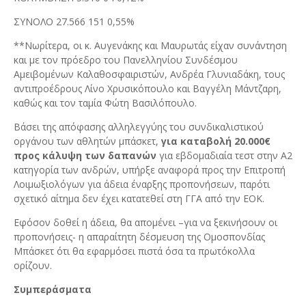
ΣΥΝΟΛΟ 27.566 151 0,55%
**Νωρίτερα, οι κ. Αυγενάκης και Μαυρωτάς είχαν συνάντηση
και με τον πρόεδρο του Πανελληνίου Συνδέσμου
Αμειβομένων Καλαθοσφαιριστών, Ανδρέα Γλυνιαδάκη, τους
αντιπροέδρους Λίνο Χρυσικόπουλο και Βαγγέλη Μάντζαρη,
καθώς και τον ταμία Φώτη Βασιλόπουλο.
Βάσει της απόφασης αλληλεγγύης του συνδικαλιστικού
οργάνου των αθλητών μπάσκετ,
για καταβολή 20.000€
προς κάλυψη των δαπανών
για εβδομαδιαία τεστ στην Α2
κατηγορία των ανδρών, υπήρξε αναφορά προς την Επιτροπή
Λοιμωξιολόγων για άδεια έναρξης προπονήσεων, παρότι
σχετικό αίτημα δεν έχει κατατεθεί στη ΓΓΑ από την ΕΟΚ.
Εφόσον δοθεί η άδεια, θα απομένει –για να ξεκινήσουν οι
προπονήσεις- η απαραίτητη δέσμευση της Ομοσπονδίας
Μπάσκετ ότι θα εφαρμόσει πιστά όσα τα πρωτόκολλα
ορίζουν.
Συμπεράσματα