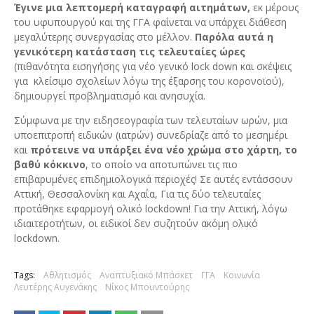
Έγινε μια λεπτομερή καταγραφή αιτημάτων,
εκ μέρους
του υφυπουργού και της ΓΓΑ φαίνεται να υπάρχει διάθεση
μεγαλύτερης συνεργασίας στο μέλλον.
Παρόλα αυτά η
γενικότερη κατάσταση τις τελευταίες ώρες
(πιθανότητα εισηγήσης για νέο γενικό lock down και σκέψεις
για κλείσιμο σχολείων λόγω της έξαρσης του κορονοϊού),
δημιουργεί προβληματισμό και ανησυχία.
Σύμφωνα με την ειδησεογραφία των τελευταίων ωρών, μια
υποεπιτροπή ειδικών (ιατρών) συνεδρίαζε από το μεσημέρι
και
πρότεινε να υπάρξει ένα νέο χρώμα στο χάρτη, το
βαθύ κόκκινο
, το οποίο να αποτυπώνει τις πιο
επιβαρυμένες επιδημιολογικά περιοχές! Σε αυτές εντάσσουν
Αττική, Θεσσαλονίκη και Αχαΐα, Για τις δύο τελευταίες
προτάθηκε εφαρμογή ολικό lockdown! Για την Αττική, λόγω
ιδιαιτεροτήτων, οι ειδικοί δεν συζητούν ακόμη ολικό
lockdown.
Tags:
Αθλητισμός
Αναπτυξιακό Μπάσκετ
ΓΓΑ
Κοινωνία
Λευτέρης Αυγενάκης
Νίκος Μπουντούρης