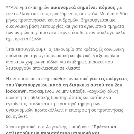
**Άνοιγμα ακαδημιών
οικονομικά σημαίνει πόρους
για
τον σύλλογο και τους εργαζόμενους σε αυτόν. Μετά από δύο
μήνες προπονήσεων και συνδρομών, δημιουργείται μια
οικονομική βάση λειτουργίας και για τα αγωνιστικά τμήματα
των αντρών π. χ. που δεν φέρνει έσοδα στον σύλλογο αλλά
έχει αρκετά έξοδα.
Έτσι επιτυγχάνουμε : α) Οικονομία στο κράτος, β)Κοινωνική
πρόνοια για την υγεία σωματική και ψυχική, γ)εξασφάλιση
ανοικτών χωρών-γηπέδων για ακαδημίες μπάσκετ που
λειτουργούν αποκλειστικά σε κλειστό.
Η αντιπροσωπεία ενημερώθηκε αναλυτικά
για τις ενέργειες
του Υφυπουργείου, κατά τη διάρκεια αυτού του 2ου
lockdown,
προκειμένου να μην υπάρξει –αρχικώς- ολική
διακοπή της αθλητικής δραστηριότητας και κατόπιν να
εγκρίνεται, σταδιακά και με αυστηρή τήρηση των
υγειονομικών πρωτοκόλλων, η επιστροφή σε προπονήσεις
και αγώνες.
Χαρακτηριστικά, ο κ. Αυγενάκης επισήμανε: "
Πρέπει να
οπλιστούμε με περισσότερη υπομονή και