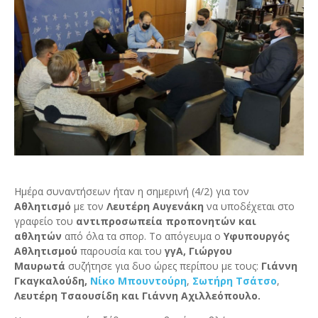
Ημέρα συναντήσεων ήταν η σημερινή (4/2) για τον
Αθλητισμό
με τον
Λευτέρη Αυγενάκη
να υποδέχεται στο
γραφείο του
αντιπροσωπεία προπονητών και
αθλητών
από όλα τα σπορ. Το απόγευμα ο
Υφυπουργός
Αθλητισμού
παρουσία και του
γγΑ, Γιώργου
Μαυρωτά
συζήτησε για δυο ώρες περίπου με τους:
Γιάννη
Γκαγκαλούδη,
Νίκο Μπουντούρη
,
Σωτήρη Τσάτσο
,
Λευτέρη Τσαουσίδη και Γιάννη Αχιλλεόπουλο.