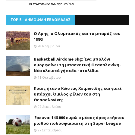
Τα
πρωτοσέλιδα
των
εφημερίδων
TOP 5 - ΔΗΜΟΦΙΛΗ ΕΒΔΟΜΑΔΑΣ
Ο Αρης, ο Ολυμπιακός και το μπαράζ του
1980!
28 Νοεμβρίου
Basketball Airdome Skg: Ένα μπαλόνι
ομορφαίνει τη μπασκετική Θεσσαλονίκη-
Νέα κλειστά γήπεδα –στολίδια
11 Οκτωβρίου
Ποιος ήταν ο Κώστας Χειμωνίδης και γιατί
υπάρχει Όμιλος φίλων του στη
Θεσσαλονίκη;
07 Δεκεμβρίου
Έρευνα: 146.000 ευρώ ο μέσος όρος ετήσιου
μισθού ποδοσφαιριστή στη Super League
27 Σεπτεμβρίου