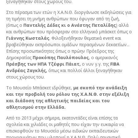
ξεναγήθηκαν στους χώρους του.
Στο πέρασμα των ετών η Χ.Α.Ν.Θ. διοργάνωσε εκδηλώσεις για
τη τιμήσει τη μνήμη ανθρώπων που έφυγαν από τη ζωή,
(όπως ο
Παντελής Δέδες κι ο Ανέστης Πεταλίδης
) αλλά
και ανθρώπων που πρόσφεραν στο ελληνικό μπάσκετ όπως ο
Γιάννης Κωσταλάς
. Φιλοξενήθηκαν θεματικά event και
βραβεύθηκαν εκπρόσωποι ομάδων περασμένων δεκαετίων...
Επίσης προσωπικότητες όπως ο πρώην Πρόεδρος της
Δημοκρατίας
Προκόπης Παυλόπουλος
, ο αμερικανός
Πρέσβης των ΗΠΑ Τζέφρι Πάιατ,
ο νυν γ.γ. της
FIBA
Ανδρέας Ζαγκλής,
όπως και πολλοί άλλοι ξεναγήθηκαν
στους χώρους του.
Το Μουσείο Μπάσκετ ιδρύθηκε,
με σκοπό την ανάδειξη
και την προβολή του ρόλου της Χ.Α.Ν.Θ. στην εξέλιξη
και διάδοση της αθλητικής παιδείας και του
αθλητισμού στην Ελλάδα.
Από το 2013 μέχρι σήμερα, εκατοντάδες είναι επίσης τα
σχολεία και χιλιάδες οι μαθητές που είχαν την ευκαιρία να
επισκεφθούν το Μουσείο μέσω ειδικών εκπαιδευτικών
προγραμμάτων που υλοποιεί η Χ.Α.Ν.Θ. Πολύ σημαντικό