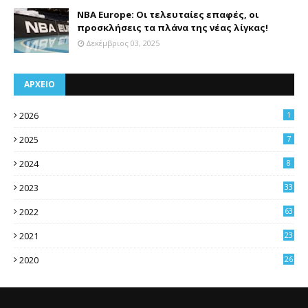
NBA Europe: Οι τελευταίες επαφές, οι
προσκλήσεις τα πλάνα της νέας λίγκας!
Δεκέμβριος 03, 2025
ΑΡΧΕΙΟ
2026
1
2025
7
2024
8
2023
33
2022
63
2021
23
4
2020
26
3