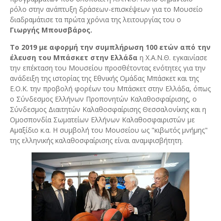
ρόλο στην ανάπτυξη δράσεων-επισκέψεων για το Μουσείο
διαδραμάτισε τα πρώτα χρόνια της λειτουργίας του ο
Γιωργής Μπουσβάρος.
Το 2019 με αφορμή την συμπλήρωση 100 ετών από την
έλευση του Μπάσκετ στην Ελλάδα
η Χ.Α.Ν.Θ. εγκαινίασε
την επέκταση του Μουσείου προσθέτοντας ενότητες για την
ανάδειξη της ιστορίας της Εθνικής Ομάδας Μπάσκετ και της
Ε.Ο.Κ. την προβολή φορέων του Μπάσκετ στην Ελλάδα, όπως
ο Σύνδεσμος Ελλήνων Προπονητών Καλαθοσφαίρισης, ο
Σύνδεσμος Διαιτητών Καλαθοσφαίρισης Θεσσαλονίκης και η
Ομοσπονδία Σωματείων Ελλήνων Καλαθοσφαιριστών με
Αμαξίδιο κ.α. Η συμβολή του Μουσείου ως "κιβωτός μνήμης"
της ελληνικής καλαθοσφαίρισης είναι αναμφισβήτητη.