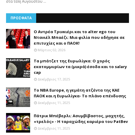
στα τέλη Αυγούστου …
ΠΡΟΣΦΑΤΑ
Ο Αντρέα Τρινκιέρι και το alter ego του
Ντανιέλ Μπαέζι: Μια φιλία που οδήγησε σε
επιτυχίες και ο ΠΑΟΚ!
Μάρτιος 02, 2026
Τα μπάτζετ της Ευρωλίγκα: Ο χορός
εκατομμυρίων τα (μικρά) έσοδα και το salary
cap
Δεκέμβριος 17, 2025
Το NBA Europe, η γεμάτη ατζέντα της ΚΑΕ
ΠΑΟΚ και η Ευρωλίγκα- Το πλάνο επένδυσης
Δεκέμβριος 11, 2025
Πάτρικ Μπέβερλι: Ασυμβίβαστος, μαχητής,
«τρελός» - Η ταραχώδης καριέρα του PatBev
Δεκέμβριος 11, 2025