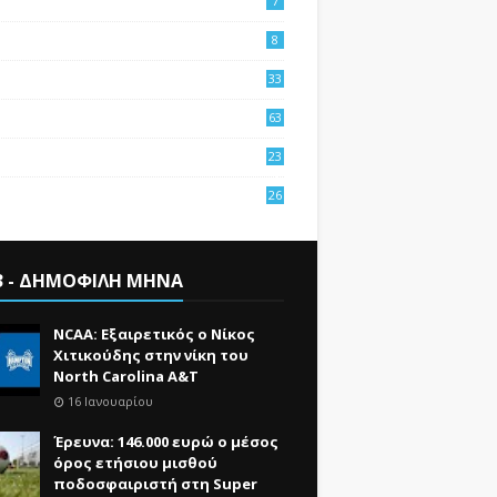
7
8
33
63
23
4
26
3
3 - ΔΗΜΟΦΙΛΗ ΜΗΝΑ
NCAA: Εξαιρετικός ο Νίκος
Χιτικούδης στην νίκη του
North Carolina A&Τ
16 Ιανουαρίου
Έρευνα: 146.000 ευρώ ο μέσος
όρος ετήσιου μισθού
ποδοσφαιριστή στη Super