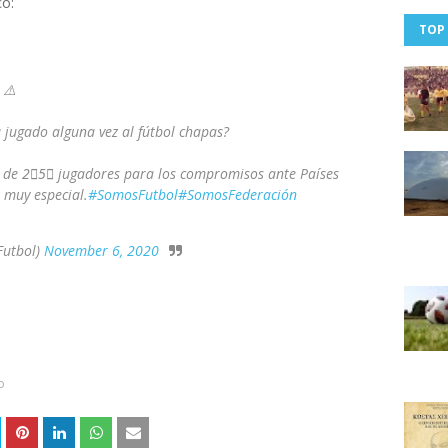
εο:
TOP
 ⚠️
 jugado alguna vez al fútbol chapas?
a de 2⃣5⃣ jugadores para los compromisos ante Países
 muy especial.
#SomosFutbol
#SomosFederación
Futbol)
November 6, 2020
ο