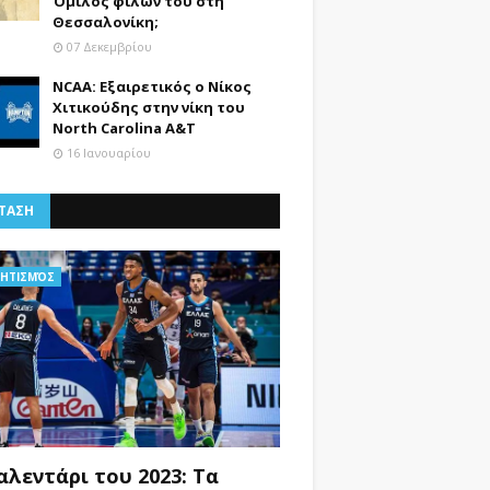
Όμιλος φίλων του στη
Θεσσαλονίκη;
07 Δεκεμβρίου
NCAA: Εξαιρετικός ο Νίκος
Χιτικούδης στην νίκη του
North Carolina A&Τ
16 Ιανουαρίου
ΤΑΣΗ
ΗΤΙΣΜΌΣ
αλεντάρι του 2023: Τα