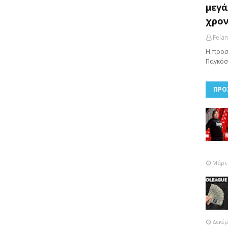
μεγά
χρον
Fela
Η προσ
Παγκόσ
ΠΡΟ
Μάρτι
Δεκέμ