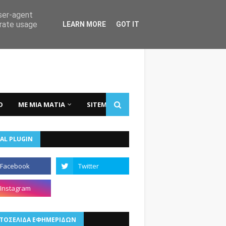
user-agent
erate usage
LEARN MORE
GOT IT
Ο
ΜΕ ΜΙΑ ΜΑΤΙΑ
SITEMAP
AL PLUGIN
ΤΟΣΕΛΙΔΑ ΕΦΗΜΕΡΙΔΩΝ