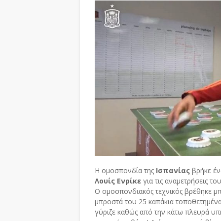
Η ομοσπονδία της
Ισπανίας
βρήκε έν
Λουίς Ενρίκε
για τις αναμετρήσεις το
Ο ομοσπονδιακός τεχνικός βρέθηκε μπ
μπροστά του 25 καπάκια τοποθετημένα 
γύριζε καθώς από την κάτω πλευρά υ