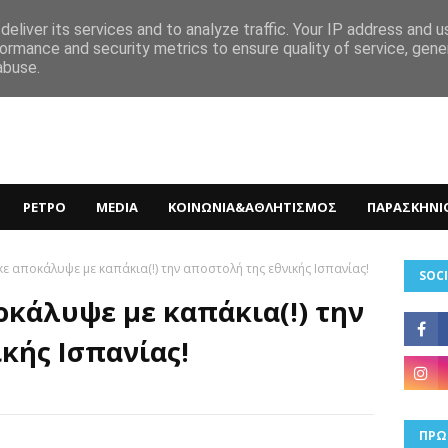
eliver its services and to analyze traffic. Your IP address and 
ormance and security metrics to ensure quality of service, gen
abuse.
ΡΕΤΡΟ
MEDIA
ΚΟΙΝΩΝΙΑ&ΑΘΛΗΤΙΣΜΟΣ
ΠΑΡΑΣΚΗΝΙ
κε αποκάλυψε με καπάκια(!) την αποστολή της εθνικής Ισπανίας!
SOCI
οκάλυψε με καπάκια(!) την
κής Ισπανίας!
ΠΡΩ