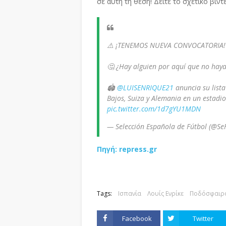
σε αυτή τη θέση! Δείτε το σχετικό βίντ
⚠️ ¡TENEMOS NUEVA CONVOCATORIA!
🤔 ¿Hay alguien por aquí que no haya
🏟️
@LUISENRIQUE21
anuncia su list
Bajos, Suiza y Alemania en un estadio
pic.twitter.com/1d7gYU1MDN
— Selección Española de Fútbol (@Se
Πηγή: repress.gr
Tags:
Ισπανία
Λουίς Ενρίκε
Ποδόσφαιρ
Facebook
Twitter