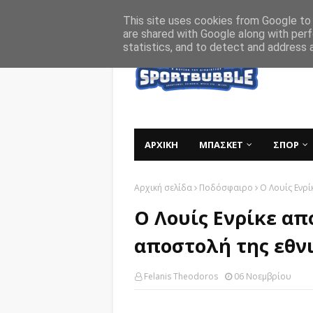
Αρχική
Σχετικά
Επικοινωνία
This site uses cookies from Google to d
are shared with Google along with perf
statistics, and to detect and address 
ΑΡΧΙΚΗ
ΜΠΑΣΚΕΤ
ΣΠΟΡ
Αρχική σελίδα
Ποδόσφαιρο
Ο Λουίς Ενρί
Ο Λουίς Ενρίκε απ
αποστολή της εθνι
Felanis Theodoros
06 Νοεμβρίου