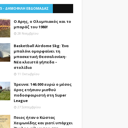
 5 - ΔΗΜΟΦΙΛΗ ΕΒΔΟΜΑΔΑΣ
Ο Αρης, ο Ολυμπιακός και το
μπαράζ του 1980!
28 Νοεμβρίου
Basketball Airdome Skg: Ένα
μπαλόνι ομορφαίνει τη
μπασκετική Θεσσαλονίκη-
Νέα κλειστά γήπεδα –
στολίδια
11 Οκτωβρίου
Έρευνα: 146.000 ευρώ ο μέσος
όρος ετήσιου μισθού
ποδοσφαιριστή στη Super
League
27 Σεπτεμβρίου
Ποιος ήταν ο Κώστας
Χειμωνίδης και γιατί υπάρχει