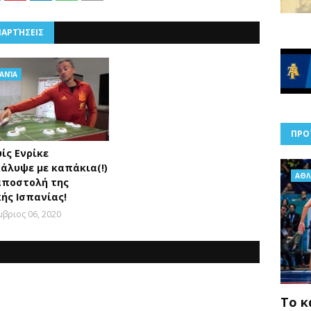
ΝΑΡΤΉΣΕΙΣ
ΠΑΝΊΑ
ΠΡΟ
ίς Ενρίκε
άλυψε με καπάκια(!)
AΘΛ
αποστολή της
κής Ισπανίας!
βριος 06, 2020
Το κ