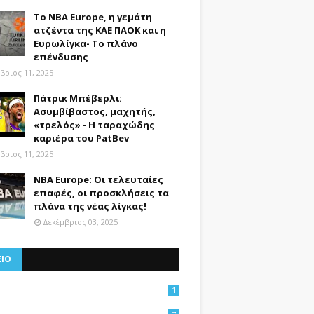
Το NBA Europe, η γεμάτη
ατζέντα της ΚΑΕ ΠΑΟΚ και η
Ευρωλίγκα- Το πλάνο
επένδυσης
βριος 11, 2025
Πάτρικ Μπέβερλι:
Ασυμβίβαστος, μαχητής,
«τρελός» - Η ταραχώδης
καριέρα του PatBev
βριος 11, 2025
NBA Europe: Οι τελευταίες
επαφές, οι προσκλήσεις τα
πλάνα της νέας λίγκας!
Δεκέμβριος 03, 2025
ΕΙΟ
1