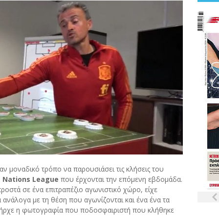
αν μοναδικό τρόπο να παρουσιάσει τις κλήσεις του
υ
Nations League
που έρχονται την επόμενη εβδομάδα.
ροστά σε ένα επιτραπέζιο αγωνιστικό χώρο, είχε
ανάλογα με τη θέση που αγωνίζονται και ένα ένα τα
πήρχε η φωτογραφία που ποδοσφαιριστή που κλήθηκε