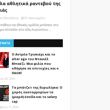
λα αθλητικά ραντεβού της
ιάς
nis Theodoros
01 Ιανουαρίου
πάθεια της Εθνικής ομάδας μπάσκετ στο
μιο Κύπελλο στα τέλη Αυγούστου …
ΣΦΑΤΑ
Ο Αντρέα Τρινκιέρι και το
alter ego του Ντανιέλ
Μπαέζι: Μια φιλία που
οδήγησε σε επιτυχίες και ο
ΠΑΟΚ!
ος 02, 2026
Τα μπάτζετ της Ευρωλίγκα: Ο
χορός εκατομμυρίων τα
(μικρά) έσοδα και το salary
cap
βριος 17, 2025