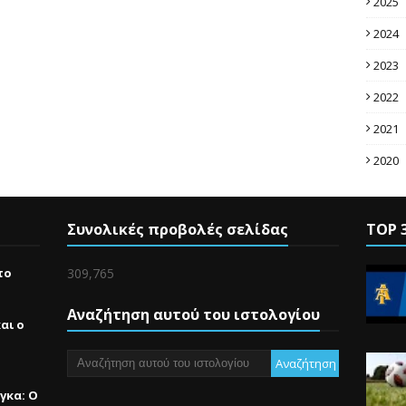
2025
2024
2023
2022
2021
2020
Συνολικές προβολές σελίδας
TOP 
το
309,765
Αναζήτηση αυτού του ιστολογίου
αι ο
γκα: Ο