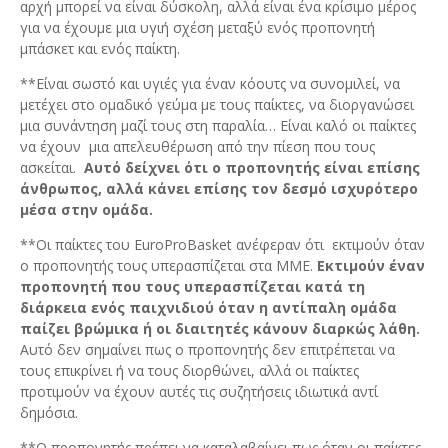
αρχή μπορεί να είναι δύσκολη, αλλά είναι ένα κρίσιμο μέρος
για να έχουμε μια υγιή σχέση μεταξύ ενός προπονητή
μπάσκετ και ενός παίκτη.
**Είναι σωστό και υγιές για έναν κόουτς να συνομιλεί, να
μετέχει στο ομαδικό γεύμα με τους παίκτες, να διοργανώσει
μια συνάντηση μαζί τους στη παραλία… Είναι καλό οι παίκτες
να έχουν μια απελευθέρωση από την πίεση που τους
ασκείται.
Αυτό δείχνει ότι ο προπονητής είναι επίσης
άνθρωπος, αλλά κάνει επίσης τον δεσμό ισχυρότερο
μέσα στην ομάδα.
**Οι παίκτες του EuroProBasket ανέφεραν ότι εκτιμούν όταν
ο προπονητής τους υπερασπίζεται στα ΜΜΕ.
Εκτιμούν έναν
προπονητή που τους υπερασπίζεται κατά τη
διάρκεια ενός παιχνιδιού όταν η αντίπαλη ομάδα
παίζει βρώμικα ή οι διαιτητές κάνουν διαρκώς λάθη.
Αυτό δεν σημαίνει πως ο προπονητής δεν επιτρέπεται να
τους επικρίνει ή να τους διορθώνει, αλλά οι παίκτες
προτιμούν να έχουν αυτές τις συζητήσεις ιδιωτικά αντί
δημόσια.
**Ο προπονητής πρέπει να καταλαβαίνει πως όταν οι παίκτες