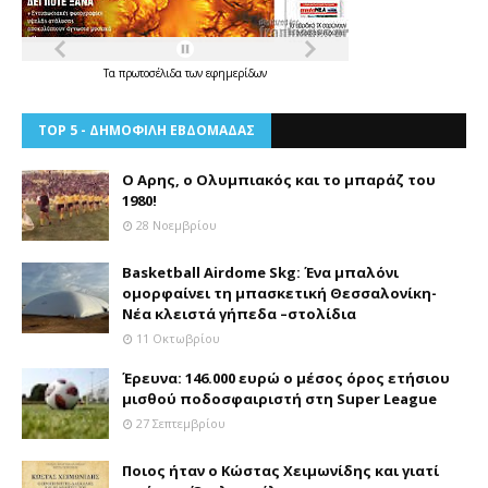
Τα
πρωτοσέλιδα
των
εφημερίδων
TOP 5 - ΔΗΜΟΦΙΛΗ ΕΒΔΟΜΑΔΑΣ
Ο Αρης, ο Ολυμπιακός και το μπαράζ του
1980!
28 Νοεμβρίου
Basketball Airdome Skg: Ένα μπαλόνι
ομορφαίνει τη μπασκετική Θεσσαλονίκη-
Νέα κλειστά γήπεδα –στολίδια
11 Οκτωβρίου
Έρευνα: 146.000 ευρώ ο μέσος όρος ετήσιου
μισθού ποδοσφαιριστή στη Super League
27 Σεπτεμβρίου
Ποιος ήταν ο Κώστας Χειμωνίδης και γιατί