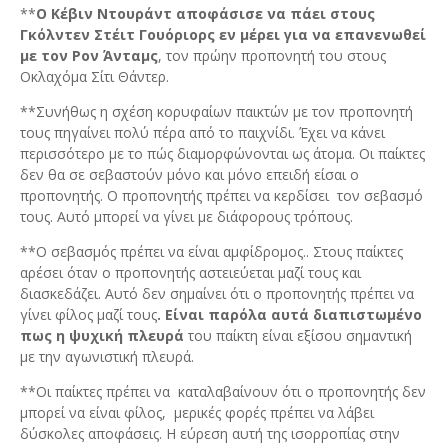
**
Ο Κέβιν Ντουράντ αποφάσισε να πάει στους
Γκόλντεν Στέιτ Γουόριορς εν μέρει για να επανενωθεί
με τον Ρον Άνταμς
, τον πρώην προπονητή του στους
Οκλαχόμα Σίτι Θάντερ.
**Συνήθως η σχέση κορυφαίων παικτών με τον προπονητή
τους πηγαίνει πολύ πέρα από το παιχνίδι. Έχει να κάνει
περισσότερο με το πώς διαμορφώνονται ως άτομα. Οι παίκτες
δεν θα σε σεβαστούν μόνο και μόνο επειδή είσαι ο
προπονητής. Ο προπονητής πρέπει να κερδίσει τον σεβασμό
τους. Αυτό μπορεί να γίνει με διάφορους τρόπους.
**Ο σεβασμός πρέπει να είναι αμφίδρομος.. Στους παίκτες
αρέσει όταν ο προπονητής αστειεύεται μαζί τους και
διασκεδάζει. Αυτό δεν σημαίνει ότι ο προπονητής πρέπει να
γίνει φίλος μαζί τους
. Είναι παρόλα αυτά διαπιστωμένο
πως η ψυχική πλευρά
του παίκτη είναι εξίσου σημαντική
με την αγωνιστική πλευρά.
**Οι παίκτες πρέπει να καταλαβαίνουν ότι ο προπονητής δεν
μπορεί να είναι φίλος, μερικές φορές πρέπει να λάβει
δύσκολες αποφάσεις. Η εύρεση αυτή της ισορροπίας στην