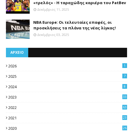
«τρελός» - Η ταραχώδης καριέρα του PatBev
Δεκέμβριος 11, 2025
NBA Europe: Οι τελευταίες επαφές, οι
προσκλήσεις τα πλάνα της νέας λίγκας!
Δεκέμβριος 03, 2025
ΑΡΧΕΙΟ
2026
1
2025
7
2024
8
2023
33
2022
63
2021
23
4
2020
26
3