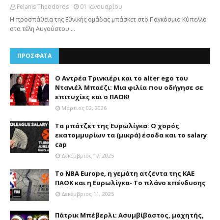
Felanis Theodoros
01 Ιανουαρίου
Η προσπάθεια της Εθνικής ομάδας μπάσκετ στο Παγκόσμιο Κύπελλο
στα τέλη Αυγούστου …
ΠΡΟΣΦΑΤΑ
Ο Αντρέα Τρινκιέρι και το alter ego του
Ντανιέλ Μπαέζι: Μια φιλία που οδήγησε σε
επιτυχίες και ο ΠΑΟΚ!
Μάρτιος 02, 2026
Τα μπάτζετ της Ευρωλίγκα: Ο χορός
εκατομμυρίων τα (μικρά) έσοδα και το salary
cap
Δεκέμβριος 17, 2025
Το NBA Europe, η γεμάτη ατζέντα της ΚΑΕ
ΠΑΟΚ και η Ευρωλίγκα- Το πλάνο επένδυσης
Δεκέμβριος 11, 2025
Πάτρικ Μπέβερλι: Ασυμβίβαστος, μαχητής,