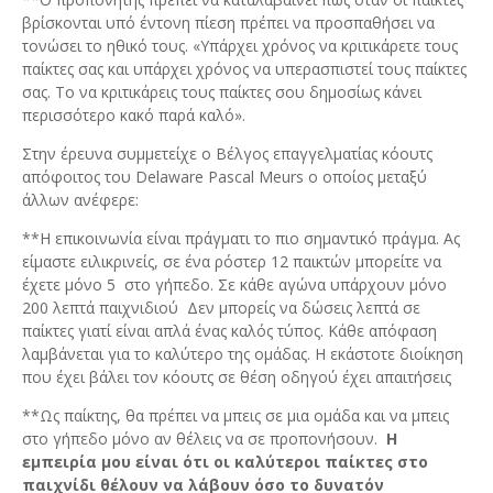
βρίσκονται υπό έντονη πίεση πρέπει να προσπαθήσει να
τονώσει το ηθικό τους. «Υπάρχει χρόνος να κριτικάρετε τους
παίκτες σας και υπάρχει χρόνος να υπερασπιστεί τους παίκτες
σας. Το να κριτικάρεις τους παίκτες σου δημοσίως κάνει
περισσότερο κακό παρά καλό».
Στην έρευνα συμμετείχε ο Βέλγος επαγγελματίας κόουτς
απόφοιτος του Delaware Pascal Meurs ο οποίος μεταξύ
άλλων ανέφερε:
**Η επικοινωνία είναι πράγματι το πιο σημαντικό πράγμα. Ας
είμαστε ειλικρινείς, σε ένα ρόστερ 12 παικτών μπορείτε να
έχετε μόνο 5 στο γήπεδο. Σε κάθε αγώνα υπάρχουν μόνο
200 λεπτά παιχνιδιού Δεν μπορείς να δώσεις λεπτά σε
παίκτες γιατί είναι απλά ένας καλός τύπος. Κάθε απόφαση
λαμβάνεται για το καλύτερο της ομάδας. Η εκάστοτε διοίκηση
που έχει βάλει τον κόουτς σε θέση οδηγού έχει απαιτήσεις
**Ως παίκτης, θα πρέπει να μπεις σε μια ομάδα και να μπεις
στο γήπεδο μόνο αν θέλεις να σε προπονήσουν.
Η
εμπειρία μου είναι ότι οι καλύτεροι παίκτες στο
παιχνίδι θέλουν να λάβουν όσο το δυνατόν