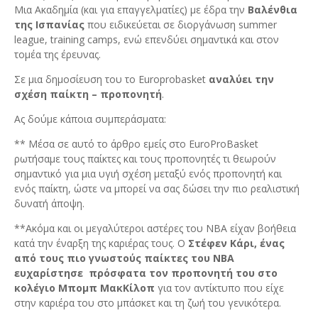
Μια Ακαδημία (και για επαγγελματίες) με έδρα την
Βαλένθια
της Ισπανίας
που ειδικεύεται σε διοργάνωση summer
league, training camps, ενώ επενδύει σημαντικά και στον
τομέα της έρευνας.
Σε μια δημοσίευση του το Europrobasket
αναλύει την
σχέση παίκτη – προπονητή
.
Ας δούμε κάποια συμπεράσματα:
** Μέσα σε αυτό το άρθρο εμείς στο EuroProBasket
ρωτήσαμε τους παίκτες και τους προπονητές τι θεωρούν
σημαντικό για μια υγιή σχέση μεταξύ ενός προπονητή και
ενός παίκτη, ώστε να μπορεί να σας δώσει την πιο ρεαλιστική
δυνατή άποψη.
**Ακόμα και οι μεγαλύτεροι αστέρες του ΝΒΑ είχαν βοήθεια
κατά την έναρξη της καριέρας τους. Ο
Στέφεν Κάρι, ένας
από τους πιο γνωστούς παίκτες του ΝΒΑ
ευχαρίστησε πρόσφατα τον προπονητή του στο
κολέγιο Μπομπ ΜακΚίλοπ
για τον αντίκτυπο που είχε
στην καριέρα του στο μπάσκετ και τη ζωή του γενικότερα.