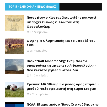
TOP 5 - ΔΗΜΟΦΙΛΗ ΕΒΔΟΜΑΔΑΣ
Ποιος ήταν ο Κώστας Χειμωνίδης και γιατί
υπάρχει Όμιλος φίλων του στη
Θεσσαλονίκη;
07 Δεκεμβρίου
Ο Αρης, ο Ολυμπιακός και το μπαράζ του
1980!
28 Νοεμβρίου
Basketball Airdome Skg: Ένα μπαλόνι
ομορφαίνει τη μπασκετική Θεσσαλονίκη-
Νέα κλειστά γήπεδα –στολίδια
11 Οκτωβρίου
Έρευνα: 146.000 ευρώ ο μέσος όρος ετήσιου
μισθού ποδοσφαιριστή στη Super League
27 Σεπτεμβρίου
NCAA: Εξαιρετικός ο Νίκος Χιτικούδης στην