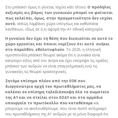
Στο μπάσκετ όμως τι γίνεται; Ισχύει κάτι τέτοιο;
Ο πρόδηλος
σεξισμός εις βάρος των γυναικών μπορεί να φαίνεται
πως εκλείπει, όμως, στην πραγματικότητα δεν ισχύει
αυτό
, απλώς λαμβάνει χώρα υπογείως και καθίσταται
λανθάνων, ιδίως σε ό,τι αφορά την Α1 εθνική κατηγορία.
Η γυναίκα δεν έχει τη θέση που δικαιούται σε αυτό το
χώρο εργασίας και όποιοι νομίζουν ότι αυτό ανήκει
στο παρελθόν, εθελοτυφλούν
. Το 2020, η ελληνική
ομοσπονδία μπάσκετ θεωρεί ακόμα ότι η γυναίκα είναι
κατώτερο είδος από τον άντρα και έχει επιτρέψει τις ομάδες
μπάσκετ των ανδρών να είναι επαγγελματικές ενώ τις
γυναικείες τις θεωρεί ερασιτεχνικές.
Ζητάμε επίσημα πλέον από την ΕΟΚ σαν
διοργανώτρια αρχή του πρωταθλήματος μας, να
καλέσει σε επίσημη τηλεδιάσκεψη όλα τα σωματεία
της Α1 και να στείλει στον ΕΟΔΥ και στα αρμόδια
υπουργεία το πρωτόκολλο που καταθέσαμε
και
μπορούμε να ακολουθήσουμε, που είναι πιστό αντίγραφο
του πρωταθλήματος της Α1 ανδρών με τη μόνη διαφορά ότι