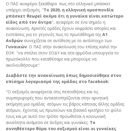
Ο ΠΑΣ αναφέρει ξεκάθαρα πως στο ελληνικό μπάσκετ
υπάρχει σεξισμός. "
Το 2020, η ελληνική ομοσπονδία
μπάσκετ θεωρεί ακόμα ότι η γυναίκα είναι κατώτερο
είδος από τον άντρα
", αναφέρει σε ένα σημείο η
ανακοίνωση. Αρκετές ομάδες έχουν εκφράσει απορίες και
ενστάσεις για το γεγονός πως το πρωτάθλημα της
Α1
Ανδρών
συνεχίζεται σε αντίθεση με το αντίστοιχο των
Γυναικών
. Ο ΠΑΣ στην ανακοίνωση του επίσης καλεί την
ΕΟΚ "να στείλει στον ΕΟΔΥ και στα αρμόδια υπουργεία το
πρωτόκολλο που καταθέσαμε και μπορούμε να
ακολουθήσουμε".
Διαβάστε την ανακοίνωση όπως δημοσιεύθηκε στον
επίσημο λογαριασμό της ομάδας στο facebook:
"Ο σεξισμός αναφέρεται στις πεποιθήσεις και τις
συμπεριφορές που αντικατοπτρίζονται στην αρνητική
εκτίμηση μια ομάδας ατόμων εις βάρος κάποιας άλλης ομάδας
ατόμων, έχοντας ως πρωτεύων και βασικό κριτήριο το φύλο
τους και με αυτό τον τρόπο προωθείται η κοινωνική
ανισότητα ανάμεσα σε άνδρες και γυναίκες.
Το
συνηθέστερο θύμα του σεξισμού είναι οι γυναίκες
.