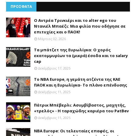
ΠΡΟΣΦΑΤΑ
Ο Αντρέα Τρινκιέρι και το alter ego του
Ντανιέλ Μπαέζι: Μια φιλία που οδήγησε σε
επιτυχίες και ο ΠΑΟΚ!
Μάρτιος 02, 2026
Τα μπάτζετ της Ευρωλίγκα: Ο χορός
εκατομμυρίων τα (μικρά) έσοδα και το salary
cap
Δεκέμβριος 17, 2025
Το NBA Europe, η γεμάτη ατζέντα της ΚΑΕ
ΠΑΟΚ και η Ευρωλίγκα- Το πλάνο επένδυσης
Δεκέμβριος 11, 2025
Πάτρικ Μπέβερλι: Ασυμβίβαστος, μαχητής,
«τρελός» - Η ταραχώδης καριέρα του PatBev
Δεκέμβριος 11, 2025
NBA Europe: Οι τελευταίες επαφές, οι