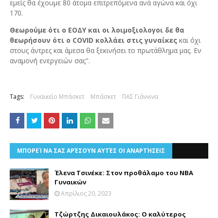
εμείς θα έχουμε 80 άτομα επιτρεπόμενα ανά αγώνα και όχι
170.
Θεωρούμε ότι ο ΕΟΔΥ και οι λοιμοξιολογοι δε θα
θεωρήσουν ότι ο COVID κολλάει στις γυναίκες
και όχι
στους άντρες και άμεσα θα ξεκινήσει το πρωτάθλημα μας. Εν
αναμονή ενεργειών σας".
Tags:
Γυναικείο Μπάσκετ
Μπάσκετ
ΠΑΣ Γιάννινα
ΜΠΟΡΕΊ ΝΑ ΣΑΣ ΑΡΈΣΟΥΝ ΑΥΤΈΣ ΟΙ ΑΝΑΡΤΉΣΕΙΣ
Έλενα Τσινέκε: Στον προθάλαμο του ΝΒΑ
Γυναικών
Απρίλιος 20, 2023
Τζώρτζης Δικαιουλάκος: Ο καλύτερος