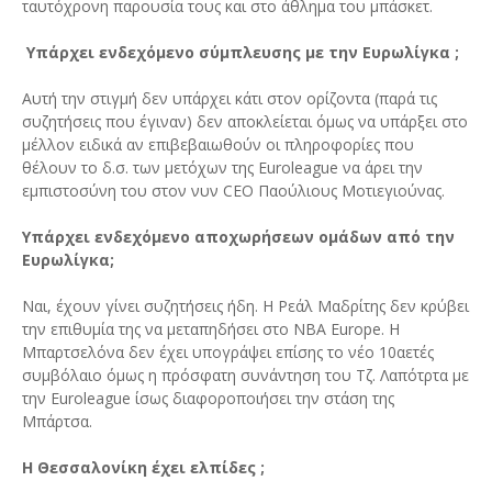
ταυτόχρονη παρουσία τους και στο άθλημα του μπάσκετ.
Υπάρχει ενδεχόμενο σύμπλευσης με την Ευρωλίγκα ;
Αυτή την στιγμή δεν υπάρχει κάτι στον ορίζοντα (παρά τις
συζητήσεις που έγιναν) δεν αποκλείεται όμως να υπάρξει στο
μέλλον ειδικά αν επιβεβαιωθούν οι πληροφορίες που
θέλουν το δ.σ. των μετόχων της Euroleague να άρει την
εμπιστοσύνη του στον νυν CEO Παούλιους Μοτιεγιούνας.
Υπάρχει ενδεχόμενο αποχωρήσεων ομάδων από την
Ευρωλίγκα;
Ναι, έχουν γίνει συζητήσεις ήδη. Η Ρεάλ Μαδρίτης δεν κρύβει
την επιθυμία της να μεταπηδήσει στο NBA Europe. Η
Μπαρτσελόνα δεν έχει υπογράψει επίσης το νέο 10αετές
συμβόλαιο όμως η πρόσφατη συνάντηση του Τζ. Λαπότρτα με
την Euroleague ίσως διαφοροποιήσει την στάση της
Μπάρτσα.
Η Θεσσαλονίκη έχει ελπίδες ;