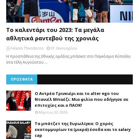
Το καλεντάρι του 2023: Τα μεγάλα
αθλητικά ραντεβού της χρονιάς
Felanis Theodoros
01 Ιανουαρίου
Η προσπάθεια της Εθνικής ομάδας μπάσκετ στο Παγκόσμιο Κύπελλο
στα τέλη Αυγούστου …
ΠΡΟΣΦΑΤΑ
Ο Αντρέα Τρινκιέρι και το alter ego του
Ντανιέλ Μπαέζι: Μια φιλία που οδήγησε σε
επιτυχίες και ο ΠΑΟΚ!
Μάρτιος 02, 2026
Τα μπάτζετ της Ευρωλίγκα: Ο χορός
εκατομμυρίων τα (μικρά) έσοδα και το salary
cap