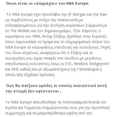
Ποιοι είναι οι «σύμμαχοι» του NBA Europe
;
Το NBA Europe έχει προσλάβει την JP Morgan και την Rain
ως συμβούλους με στόχο την επικοινωνία με
ενδιαφερομένους για την άντληση κεφαλαίων Σύμφωνα με
το The Athletic και τον δημοσιογράφο, Τζόε Βάρντον, ο
κομισάριος του NBA, Άνταμ Σίλβερ, βρέθηκε στην Ευρώπη,
όπου παρουσίασε το όραμα και το επιχειρηματικό πλάνο του
NBA Europe σε κορυφαίους επενδυτές και συλλόγους. Πηγές
του ίδιου κειμένου, αναφέρουν ότι ο Σίλβερ και οι
συνεργάτες του είχαν επαφές στο Λονδίνο με μεγάλους
επενδυτικούς κολοσσούς όπως οι CVC, RedBird, Bridgepoint
και KKR, καθώς και με αξιωματούχους της Γαλατάσαραϊ η
οποία ήδη δέχθηκε πρόταση.
Πως θα παίξουν ομάδες οι οποίες ουσιαστικά αυτή
την στιγμή δεν υφίστανται ;
Το NBA Europe απευθύνθηκε σε ποδοσφαιρικά brands (σε
Αγγλία και Γερμανία) ενημερώνοντας τους για την προοπτική
συμμετοχής και τα μακροπρόθεσμα οφέλη από την