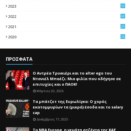
2023
33
2022
63
2021
23
4
2020
26
3
ΠΡΟΣΦΑΤΑ
Ο Αντρέα Τρινκιέρι και το alter ego του
Ντανιέλ Μπαέζι: Μια φιλία που οδήγησε σε
επιτυχίες και ο ΠΑΟΚ!
Μάρτιος 02, 2026
Τα μπάτζετ της Ευρωλίγκα: Ο χορός
εκατομμυρίων τα (μικρά) έσοδα και το salary
cap
Δεκέμβριος 17, 2025
Το NBA Europe, η γεμάτη ατζέντα της ΚΑΕ