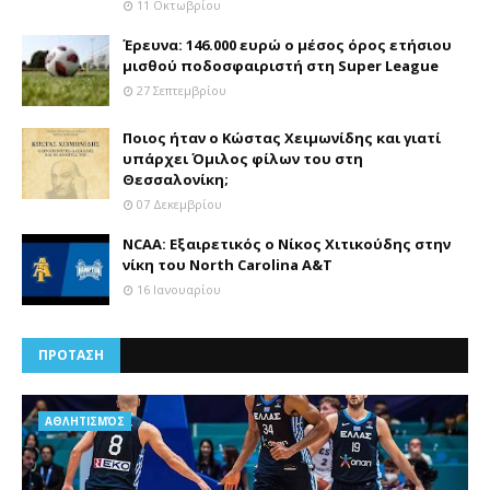
11 Οκτωβρίου
Έρευνα: 146.000 ευρώ ο μέσος όρος ετήσιου
μισθού ποδοσφαιριστή στη Super League
27 Σεπτεμβρίου
Ποιος ήταν ο Κώστας Χειμωνίδης και γιατί
υπάρχει Όμιλος φίλων του στη
Θεσσαλονίκη;
07 Δεκεμβρίου
NCAA: Εξαιρετικός ο Νίκος Χιτικούδης στην
νίκη του North Carolina A&Τ
16 Ιανουαρίου
ΠΡΟΤΑΣΗ
AΘΛΗΤΙΣΜΌΣ