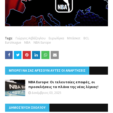
Tags:
Γιώργος Αϊβάζογλου
Ευρωλίγκα
Μπάσκετ
BCL
Euroleague
NBA
NBA Europe
ΜΠΟΡΕΊ ΝΑ ΣΑΣ ΑΡΈΣΟΥΝ ΑΥΤΈΣ ΟΙ ΑΝΑΡΤΉΣΕΙΣ
NBA Europe: Οι τελευταίες επαφές, οι
προσκλήσεις τα πλάνα της νέας λίγκας!
Δεκέμβριος 03, 2025
ΔΗΜΟΣΊΕΥΣΗ ΣΧΟΛΊΟΥ