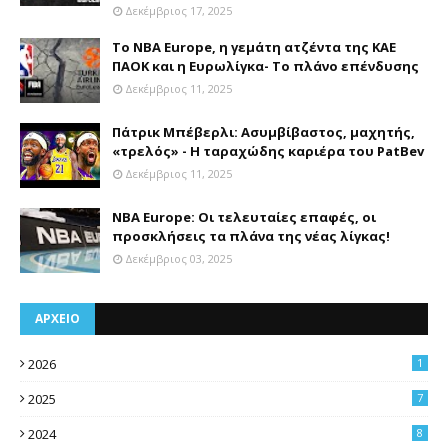
Δεκέμβριος 17, 2025
Το NBA Europe, η γεμάτη ατζέντα της ΚΑΕ
ΠΑΟΚ και η Ευρωλίγκα- Το πλάνο επένδυσης
Δεκέμβριος 11, 2025
Πάτρικ Μπέβερλι: Ασυμβίβαστος, μαχητής,
«τρελός» - Η ταραχώδης καριέρα του PatBev
Δεκέμβριος 11, 2025
NBA Europe: Οι τελευταίες επαφές, οι
προσκλήσεις τα πλάνα της νέας λίγκας!
Δεκέμβριος 03, 2025
ΑΡΧΕΙΟ
2026
1
2025
7
2024
8