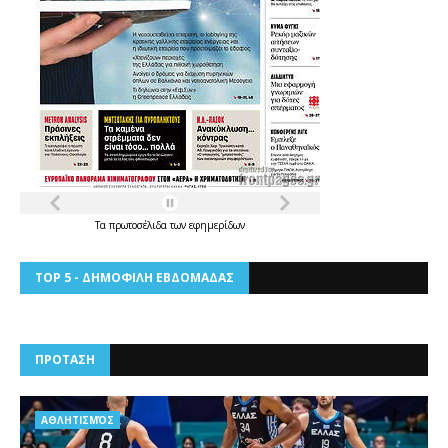
Τα
πρωτοσέλιδα
των
εφημερίδων
TOP 5 - ΔΗΜΟΦΙΛΗ ΕΒΔΟΜΑΔΑΣ
ΠΡΟΤΑΣΗ
AΘΛΗΤΙΣΜΌΣ