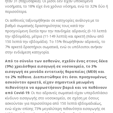
ήταν 31 (παχυσαρκία). Οι μισοί δεν είχαν υποκείμενα
νοσήματα, το 18% είχε ένα χρόνιο νόσημα, ενώ το 32% δύο ή
περισσότερα.
Οι ασθενείς ταξινομήθηκαν σε κατηγορίες ανάλογα με το
βαθμό σωματικής δραστηριότητας τους κατά την
προηγούμενη διετία πριν την πανδημία: αδρανείς (0-10 λεπτά
την εβδομάδα), μέτρια (11-149 λεπτά) και αρκετή (πάνω από
150 λεπτά την εβδομάδα). Το 15% θεωρήθηκαν αδρανείς, το
7% αρκετά δραστήριοι σωματικά, ενώ οι υπόλοιποι ανήκαν
στην ενδιάμεση κατηγορία.
Από το σύνολο των ασθενών, σχεδόν ένας στους δέκα
(9%) χρειάσθηκε εισαγωγή σε νοσοκομείο, το 3%
εισαγωγή σε μονάδα εντατικής θεραπείας (ΜΕΘ) και
το 2% πέθανε. Διαπιστώθηκε ότι όσοι προηγουμένως
ασκούνταν αρκετά, είχαν σημαντικά μειωμένη
πιθανότητα να αρρωστήσουν βαριά και να πεθάνουν
από Covid-19
. Οι πιο αδρανείς σωματικά είχαν υπερδιπλάσιο
κίνδυνο εισαγωγής στο νοσοκομείο, σε σχέση με όσους
ασκούνταν για περισσότερα από 150 λεπτά εβδομαδιαίως,
ενώ είχαν επίσης 73% μεγαλύτερη πιθανότητα εισαγωγής σε