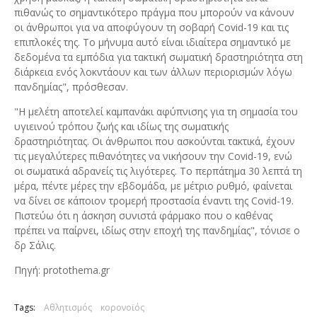
πιθανώς το σημαντικότερο πράγμα που μπορούν να κάνουν
οι άνθρωποι για να αποφύγουν τη σοβαρή Covid-19 και τις
επιπλοκές της. Το μήνυμα αυτό είναι ιδιαίτερα σημαντικό με
δεδομένα τα εμπόδια για τακτική σωματική δραστηριότητα στη
διάρκεια ενός λοκντάουν και των άλλων περιορισμών λόγω
πανδημίας", πρόσθεσαν.
"Η μελέτη αποτελεί καμπανάκι αφύπνισης για τη σημασία του
υγιεινού τρόπου ζωής και ιδίως της σωματικής
δραστηριότητας. Οι άνθρωποι που ασκούνται τακτικά, έχουν
τις μεγαλύτερες πιθανότητες να νικήσουν την Covid-19, ενώ
οι σωματικά αδρανείς τις λιγότερες. Το περπάτημα 30 λεπτά τη
μέρα, πέντε μέρες την εβδομάδα, με μέτριο ρυθμό, φαίνεται
να δίνει σε κάποιον τρομερή προστασία έναντι της Covid-19.
Πιστεύω ότι η άσκηση συνιστά φάρμακο που ο καθένας
πρέπει να παίρνει, ιδίως στην εποχή της πανδημίας", τόνισε ο
δρ Σάλις.
Πηγή: protothema.gr
Tags:
Αθλητισμός
κορονοϊός