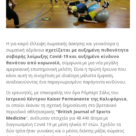
Η για καιρό έλλειψη σωματικής άσκησης και γενικότερα η
σωματική αδράνεια
σχετίζεται με αυξημένη πιθανότητα
σοβαρής λοίμωξης Covid-19 και αυξημένο κίνδυνο
θανάτου από κορωνοϊό,
σύμφωνα με μια νέα μεγάλη
αμερικανική επιστημονική μελέτη. Είναι η πρώτη έρευνα που
κάνει αυτή τη συσχέτιση με ιδιαίτερη μάλιστα έμφαση,
αναδεικνύοντας ένα παραγνωρισμένο παράγοντα κινδύνου.
Οι ερευνητές, με επικεφαλής τον δρα Ρόμπερτ Σάλις του
Ιατρικού Κέντρου Kaiser Permanente της Καλιφόρνια
,
οι οποίοι έκαναν τη σχετική δημοσίευση στο βρετανικό
περιοδικό αθλητιατρικής
"British Journal of Sports
Medicine
", ανέλυσαν στοιχεία για 48.440 άτομα με
διαγνωσμένη Covid-19 με μέση ηλικία 47 ετών. Σχεδόν τα
δύο τρίτα ήταν γυναίκες και ο μέσος δείκτης μάζας σώματος