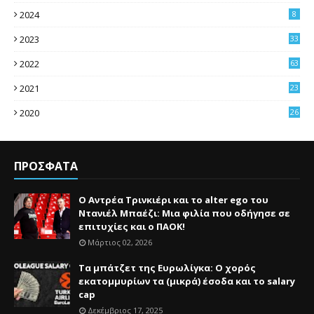
2024
8
2023
33
2022
63
2021
23
4
2020
26
3
ΠΡΟΣΦΑΤΑ
Ο Αντρέα Τρινκιέρι και το alter ego του
Ντανιέλ Μπαέζι: Μια φιλία που οδήγησε σε
επιτυχίες και ο ΠΑΟΚ!
Μάρτιος 02, 2026
Τα μπάτζετ της Ευρωλίγκα: Ο χορός
εκατομμυρίων τα (μικρά) έσοδα και το salary
cap
Δεκέμβριος 17, 2025