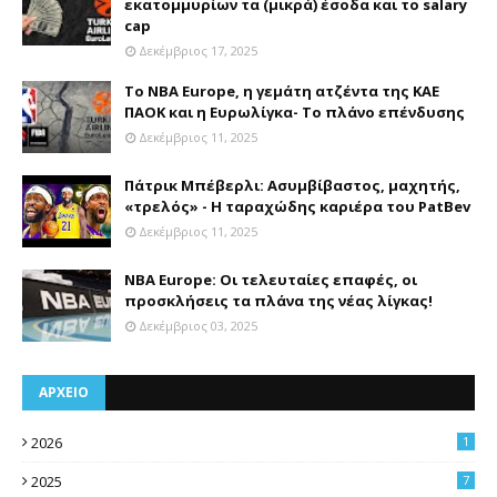
εκατομμυρίων τα (μικρά) έσοδα και το salary
cap
Δεκέμβριος 17, 2025
Το NBA Europe, η γεμάτη ατζέντα της ΚΑΕ
ΠΑΟΚ και η Ευρωλίγκα- Το πλάνο επένδυσης
Δεκέμβριος 11, 2025
Πάτρικ Μπέβερλι: Ασυμβίβαστος, μαχητής,
«τρελός» - Η ταραχώδης καριέρα του PatBev
Δεκέμβριος 11, 2025
NBA Europe: Οι τελευταίες επαφές, οι
προσκλήσεις τα πλάνα της νέας λίγκας!
Δεκέμβριος 03, 2025
ΑΡΧΕΙΟ
2026
1
2025
7