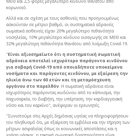
ΜΕΘ και 2,5 φορές μεγαλύτερο κίνδυνο θανάτου από
κορωνοϊό.
Αλλά και σε σχέση με τους ασθενείς που προηγουμένως
ασκούνταν σε μέτριο βαθμό, οι συστηματικά αδρανείς
σωματικά ασθενείς είχαν 20% μεγαλύτερο πιθανότητα
νοσηλείας, 10% μεγαλύτερο κίνδυνο εισαγωγής σε ΜΕΘ και
32% μεγαλύτερη πιθανότητα θανάτου από λοίμωξη Covid-19.
"
Είναι αξιοσημείωτο ότι η συστηματική σωματική
αδράνεια αποτελεί ισχυρότερο παράγοντα κινδύνου
για σοβαρή Covid-19 από οποιαδήποτε υποκείμενα
νοσήματα και παράγοντες κινδύνου, με εξαίρεση την
ηλικία άνω των 60 ετών και τη μεταμόσχευση
οργάνου στο παρελθόν
. Η σωματική αδράνεια είναι
ισχυρότερος παράγοντας κινδύνου από το κάπνισμα, την
παχυσαρκία, το διαβήτη, την υπέρταση, την καρδιαγγειακή
νόσο και τον καρκίνο", ανέφεραν οι ερευνητές.
"Συνιστούμε στις Αρχές δημόσιας υγείας να πληροφορήσουν
τον πληθυσμό ότι, με εξαίρεση τα εμβόλια και την τήρηση των
μέτρων ασφαλείας όπως οι κοινωνικές αποστάσεις και η
χρήση μάσκας, η τακτική σωματική δραστηριότητα είναι