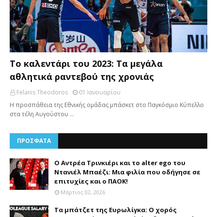
Το καλεντάρι του 2023: Τα μεγάλα
αθλητικά ραντεβού της χρονιάς
Felanis Theodoros
01 Ιανουαρίου
Η προσπάθεια της Εθνικής ομάδας μπάσκετ στο Παγκόσμιο Κύπελλο
στα τέλη Αυγούστου …
ΠΡΟΣΦΑΤΑ
Ο Αντρέα Τρινκιέρι και το alter ego του
Ντανιέλ Μπαέζι: Μια φιλία που οδήγησε σε
επιτυχίες και ο ΠΑΟΚ!
Μάρτιος 02, 2026
Τα μπάτζετ της Ευρωλίγκα: Ο χορός