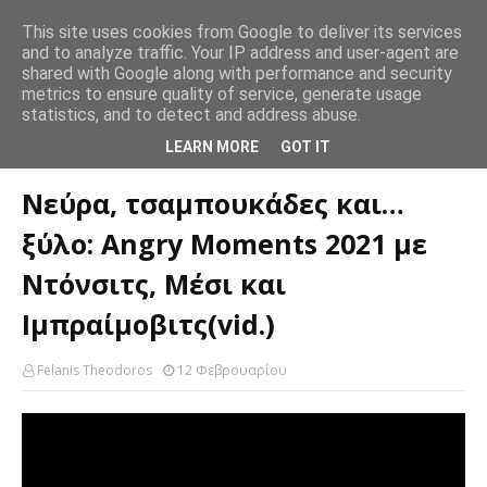
This site uses cookies from Google to deliver its services
and to analyze traffic. Your IP address and user-agent are
shared with Google along with performance and security
metrics to ensure quality of service, generate usage
statistics, and to detect and address abuse.
Αρχική σελίδα
NBA
Νεύρα, τσαμπουκάδες και… ξύλο: Angry
LEARN MORE
GOT IT
Moments 2021 με Ντόνσιτς, Μέσι και Ιμπραίμοβιτς(vid.)
Νεύρα, τσαμπουκάδες και…
ξύλο: Angry Moments 2021 με
Ντόνσιτς, Μέσι και
Ιμπραίμοβιτς(vid.)
Felanis Theodoros
12 Φεβρουαρίου