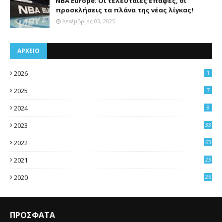
NBA Europe: Οι τελευταίες επαφές, οι
προσκλήσεις τα πλάνα της νέας λίγκας!
Δεκέμβριος 03, 2025
ΑΡΧΕΙΟ
2026
1
2025
7
2024
8
2023
33
2022
63
2021
23
4
2020
26
3
ΠΡΟΣΦΑΤΑ