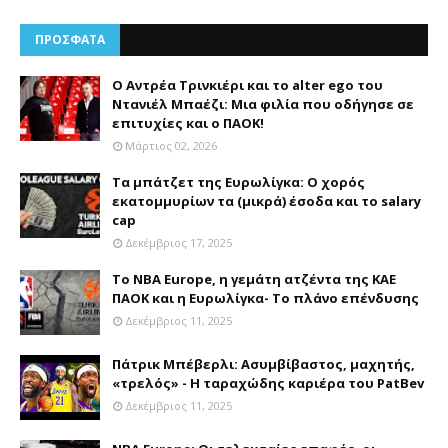
ΠΡΟΣΦΑΤΑ
Ο Αντρέα Τρινκιέρι και το alter ego του
Ντανιέλ Μπαέζι: Μια φιλία που οδήγησε σε
επιτυχίες και ο ΠΑΟΚ!
Μάρτιος 02, 2026
Τα μπάτζετ της Ευρωλίγκα: Ο χορός
εκατομμυρίων τα (μικρά) έσοδα και το salary
cap
Δεκέμβριος 17, 2025
Το NBA Europe, η γεμάτη ατζέντα της ΚΑΕ
ΠΑΟΚ και η Ευρωλίγκα- Το πλάνο επένδυσης
Δεκέμβριος 11, 2025
Πάτρικ Μπέβερλι: Ασυμβίβαστος, μαχητής,
«τρελός» - Η ταραχώδης καριέρα του PatBev
Δεκέμβριος 11, 2025