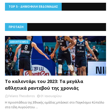
TOP 5 - ΔΗΜΟΦΙΛΗ ΕΒΔΟΜΑΔΑΣ
ΠΡΟΤΑΣΗ
AΘΛΗΤΙΣΜΌΣ
Το καλεντάρι του 2023: Τα μεγάλα
αθλητικά ραντεβού της χρονιάς
Felanis Theodoros
01 Ιανουαρίου
Η προσπάθεια της Εθνικής ομάδας μπάσκετ στο Παγκόσμιο Κύπελλο
στα τέλη Αυγούστου …