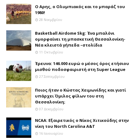
Ο Αρης, ο Ολυμπιακός και το μπαράζ του
1980!
28 Νοεμβρίου
Basketball Airdome Skg: Ένα μπαλόνι
ομορφαίνει τη μπασκετική Θεσσαλονίκη-
Νέα κλειστά γήπεδα –στολίδια
11 Οκτωβρίου
Έρευνα: 146.000 ευρώ ο μέσος όρος ετήσιου
μισθού ποδοσφαιριστή στη Super League
27 Σεπτεμβρίου
Ποιος ήταν ο Κώστας Χειμωνίδης και γιατί
υπάρχει Όμιλος φίλων του στη
Θεσσαλονίκη;
07 Δεκεμβρίου
NCAA: Εξαιρετικός ο Νίκος Χιτικούδης στην
νίκη του North Carolina A&Τ
16 Ιανουαρίου