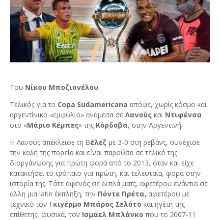
Του
Νίκου Μποζιονέλου
Τελικός για το
Copa Sudamericana
απόψε, χωρίς κόσμο και
αργεντίνικο «εμφύλιο» ανάμεσα σε
Λανούς
και
Ντιφένσα
στο «
Μάριο Κέμπες
» της
Κόρδοβα
, στην Αργεντινή.
Η Λανούς απέκλεισε τη Β
έλεζ
με 3-0 στη ρεβάνς, συνέχισε
την καλή της πορεία και είναι παρούσα σε τελικό της
διοργάνωσης για πρώτη φορά από το 2013, όταν και είχε
κατακτήσει το τρόπαιο για πρώτη, και τελευταία, φορά στην
ιστορία της. Τότε αφενός σε διπλά ματς, αφετέρου ενάντια σε
άλλη μια latin έκπληξη, την
Πόντε Πρέτα,
αφετέρου με
τεχνικό τον Γ
κιγέρμο Μπάρος Σελότο
και ηγέτη της
επίθετης, φυσικά, τον
Ισμαελ Μπλάνκο
που το 2007-11