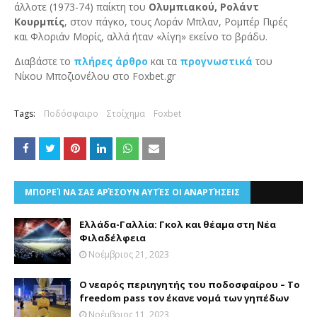
άλλοτε (1973-74) παίκτη του
Ολυμπιακού, Ρολάντ
Κουρμπίς
, στον πάγκο, τους Λοράν Μπλαν, Ρομπέρ Πιρές
και Φλοριάν Μορίς, αλλά ήταν «λίγη» εκείνο το βράδυ.
Διαβάστε το
πλήρες άρθρο
και τα
προγνωστικά
του
Νίκου Μποζιονέλου στο Foxbet.gr
Tags:
Ποδόσφαιρο
Στοίχημα
Foxbet
ΜΠΟΡΕΊ ΝΑ ΣΑΣ ΑΡΈΣΟΥΝ ΑΥΤΈΣ ΟΙ ΑΝΑΡΤΉΣΕΙΣ
Ελλάδα-Γαλλία: Γκολ και θέαμα στη Νέα
Φιλαδέλφεια
Νοέμβριος 21, 2023
Ο νεαρός περιηγητής του ποδοσφαίρου – Το
freedom pass τον έκανε νομά των γηπέδων
Νοέμβριος 11, 2023