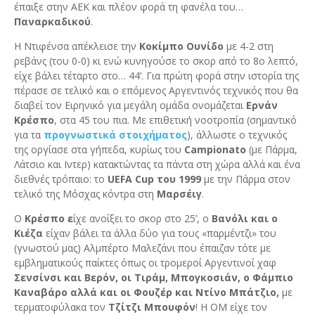
έπαιξε στην ΑΕΚ και πλέον φορά τη φανέλα του…
Παναρκαδικού
.
Η Ντιφένσα απέκλεισε την
Κοκίμπο Ουνίδο
με 4-2 στη
ρεβάνς (του 0-0) κι ενώ κυνηγούσε το σκορ από το 8ο λεπτό,
είχε βάλει τέταρτο στο… 44’. Για πρώτη φορά στην ιστορία της
πέρασε σε τελικό και ο επόμενος Αργεντινός τεχνικός που θα
διαβεί τον Ειρηνικό για μεγάλη ομάδα ονομάζεται
Ερνάν
Κρέσπο
, στα 45 του πια. Με επιθετική νοοτροπία (σημαντικό
για τα
προγνωστικά στοιχήματος
), άλλωστε ο τεχνικός
της οργίασε στα γήπεδα, κυρίως του
Campionato
(με Πάρμα,
Λάτσιο και Ιντερ) κατακτώντας τα πάντα στη χώρα αλλά και ένα
διεθνές τρόπαιο: το
UEFA Cup του 1999
με την Πάρμα στον
τελικό της Μόσχας κόντρα στη
Μαρσέιγ
.
Ο
Κρέσπο ε
ίχε ανοίξει το σκορ στο 25’, ο
Βανόλι και ο
Κιέζα
είχαν βάλει τα άλλα δύο για τους «παρμέντζι» του
(γνωστού μας) Αλμπέρτο Μαλεζάνι που έπαιζαν τότε με
εμβληματικούς παίκτες όπως οι τρομεροί Αργεντινοί χαφ
Σενσίνσι και Βερόν, οι Τιράμ, Μπογκοσιάν, ο Φάμπιο
Καναβάρο αλλά και οι Φουζέρ και Ντίνο Μπάτζιο,
με
τερματοφύλακα τον
Τζίτζι Μπουφόν
! Η ΟΜ είχε τον