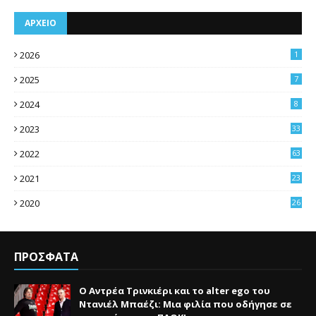
ΑΡΧΕΙΟ
2026
1
2025
7
2024
8
2023
33
2022
63
2021
23
4
2020
26
3
ΠΡΟΣΦΑΤΑ
Ο Αντρέα Τρινκιέρι και το alter ego του
Ντανιέλ Μπαέζι: Μια φιλία που οδήγησε σε