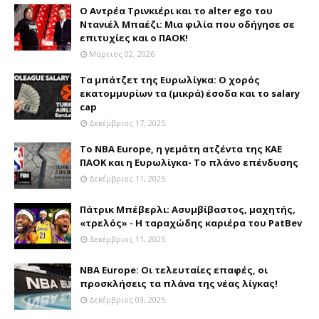
Ο Αντρέα Τρινκιέρι και το alter ego του
Ντανιέλ Μπαέζι: Μια φιλία που οδήγησε σε
επιτυχίες και ο ΠΑΟΚ!
Μάρτιος 02, 2026
Τα μπάτζετ της Ευρωλίγκα: Ο χορός
εκατομμυρίων τα (μικρά) έσοδα και το salary
cap
Δεκέμβριος 17, 2025
Το NBA Europe, η γεμάτη ατζέντα της ΚΑΕ
ΠΑΟΚ και η Ευρωλίγκα- Το πλάνο επένδυσης
Δεκέμβριος 11, 2025
Πάτρικ Μπέβερλι: Ασυμβίβαστος, μαχητής,
«τρελός» - Η ταραχώδης καριέρα του PatBev
Δεκέμβριος 11, 2025
NBA Europe: Οι τελευταίες επαφές, οι
προσκλήσεις τα πλάνα της νέας λίγκας!
Δεκέμβριος 03, 2025