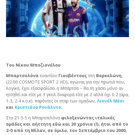
Του Νίκου Μποζιονέλου
Μπαρτσελόνα
εναντίον
Γιουβέντους
στη
Βαρκελώνη
,
(22:00 COSMOTE SPORT 2 HD), αγώνας για την πρωτιά που,
λογικά, έχει εξασφαλίσει η Μπάρτσα – θα τη χάσει μόνο αν
ηττηθεί και είτε με 3 γκολ διαφορά είτε με 2 αλλά όχι 0-2 (άρα,
1-3, 2-4 κ.ο.κ). παρόντες οι σταρ των ομάδων,
Λιονέλ Μέσι
και
Κριστιάνο Ρονάλντο
.
Στο 21-5-5 η Μπαρτσελόνα
φιλοξενώντας ιταλικές
ομάδες και αήττητη εδώ και 20 χρόνια (!), ήτοι από το
2-0 από τη Μίλαν, σε όμιλο, τον Σεπτέμβριο του 2000
,