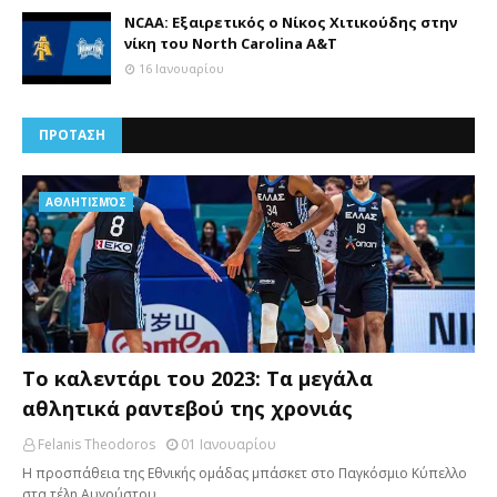
NCAA: Εξαιρετικός ο Νίκος Χιτικούδης στην
νίκη του North Carolina A&Τ
16 Ιανουαρίου
ΠΡΟΤΑΣΗ
AΘΛΗΤΙΣΜΌΣ
Το καλεντάρι του 2023: Τα μεγάλα
αθλητικά ραντεβού της χρονιάς
Felanis Theodoros
01 Ιανουαρίου
Η προσπάθεια της Εθνικής ομάδας μπάσκετ στο Παγκόσμιο Κύπελλο
στα τέλη Αυγούστου …