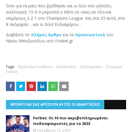
Όσο για τα ματς που βρέθηκαν και οι δύο στο γήπεδο,
συλλογικά; 15-9-9 μπροστά ο Μέσι σε νίκες σε όλα και
επιμέρους 2-2-1 στο Champions League. Και στα 33 αυτά, στα
8 σκόραραν… και οι δύο! Ενδιαφέρον…
Διαβάστε το
πλήρες άρθρο
και τα
προγνωστικά
του
Νίκου Μποζιονέλου στο Foxbet.gr
Tags:
Κριστιάνο Ρονάλντο
Λιόνελ Μέσι
Ποδόσφαιρο
Στοίχημα
Foxbet
ΜΠΟΡΕΊ ΝΑ ΣΑΣ ΑΡΈΣΟΥΝ ΑΥΤΈΣ ΟΙ ΑΝΑΡΤΉΣΕΙΣ
Forbes: Οι 10 πιο ακριβοπληρωμένοι
ποδοσφαιριστές για το 2023
Οκτώβριος 15, 2023