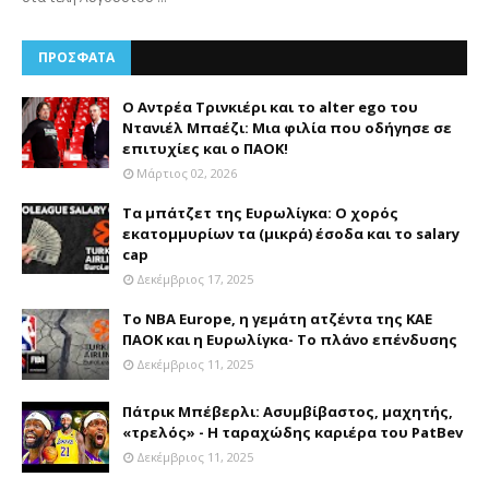
ΠΡΟΣΦΑΤΑ
Ο Αντρέα Τρινκιέρι και το alter ego του
Ντανιέλ Μπαέζι: Μια φιλία που οδήγησε σε
επιτυχίες και ο ΠΑΟΚ!
Μάρτιος 02, 2026
Τα μπάτζετ της Ευρωλίγκα: Ο χορός
εκατομμυρίων τα (μικρά) έσοδα και το salary
cap
Δεκέμβριος 17, 2025
Το NBA Europe, η γεμάτη ατζέντα της ΚΑΕ
ΠΑΟΚ και η Ευρωλίγκα- Το πλάνο επένδυσης
Δεκέμβριος 11, 2025
Πάτρικ Μπέβερλι: Ασυμβίβαστος, μαχητής,
«τρελός» - Η ταραχώδης καριέρα του PatBev
Δεκέμβριος 11, 2025