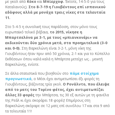
με γκολ από
Κόκο
και
Μπίερχοφ.
Έκτοτε, 14-5-0 για τους
Καταλανούς).
Στο 8-7-19 η Γιουβέντους επί ισπανικού
εδάφους αλλά με μονάχα τρεις νίκες στα τελευταία
11.
Στο 5-4-5 η συνολική τους παράδοση, στον μόνο τους
ευρωπαϊκό τελικό βέβαια,
το 2015, νίκησε η
Μπαρτσελόνα με 3-1, με τους «μπιανκονέρι» να
εκδικούνται δύο χρόνια μετά, στα προημιτελικά (3-0
και 0-0).
Στη Βαρκελώνη είναι 3-2-1, μόνη νίκη της
Γιουβέντους ήταν πριν από 50 χρόνια, 2-1 και για το Κύπελλο
Εκθέσεων όπου καλά καλά η Μπάρτσα μετείχε ως… μεικτή
Βαρκελώνης, ενίοτε.
Σε άλλα στατιστικά που βοηθούν στο
πάμε στοίχημα
προγνωστικά
, ο Μέσι έχει αντιμετωπίσει έξι φορές τη
Γιουβέντους, βάζοντας τρία γκολ.
Ο Ρονάλντο, που έλειψε
από το ματς του Τορίνο φέτος, έχει αντιμετωπίζει
άλλες 33 φορές
την Μπάρτσα, τις 30 εξ αυτών με τη φανέλα
της Ρεάλ κι έχει σκοράρει 18 φορές! Επιμέρους στη
Βαρκελώνη σκόραρε σε 12 ματς επί συνόλου 17 και στα 9 από
τα τελευταία 11!