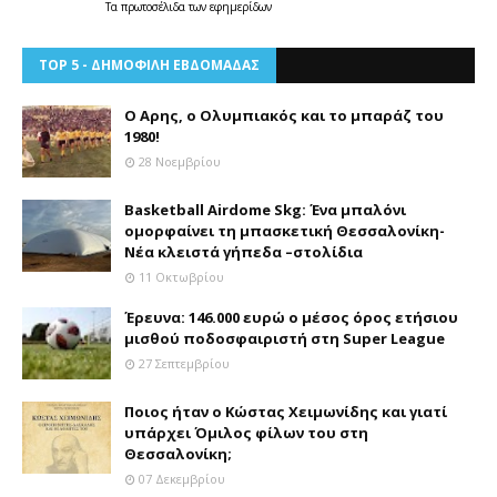
Τα
πρωτοσέλιδα
των
εφημερίδων
TOP 5 - ΔΗΜΟΦΙΛΗ ΕΒΔΟΜΑΔΑΣ
Ο Αρης, ο Ολυμπιακός και το μπαράζ του
1980!
28 Νοεμβρίου
Basketball Airdome Skg: Ένα μπαλόνι
ομορφαίνει τη μπασκετική Θεσσαλονίκη-
Νέα κλειστά γήπεδα –στολίδια
11 Οκτωβρίου
Έρευνα: 146.000 ευρώ ο μέσος όρος ετήσιου
μισθού ποδοσφαιριστή στη Super League
27 Σεπτεμβρίου
Ποιος ήταν ο Κώστας Χειμωνίδης και γιατί
υπάρχει Όμιλος φίλων του στη
Θεσσαλονίκη;
07 Δεκεμβρίου