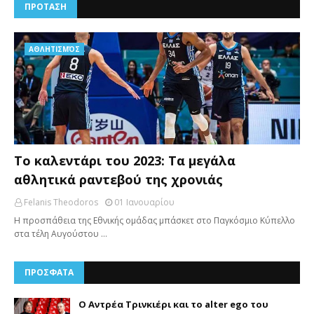
ΠΡΟΤΑΣΗ
AΘΛΗΤΙΣΜΌΣ
Το καλεντάρι του 2023: Τα μεγάλα
αθλητικά ραντεβού της χρονιάς
Felanis Theodoros
01 Ιανουαρίου
Η προσπάθεια της Εθνικής ομάδας μπάσκετ στο Παγκόσμιο Κύπελλο
στα τέλη Αυγούστου …
ΠΡΟΣΦΑΤΑ
Ο Αντρέα Τρινκιέρι και το alter ego του