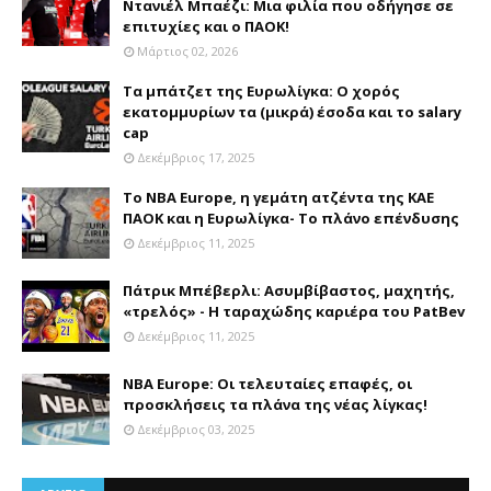
Ντανιέλ Μπαέζι: Μια φιλία που οδήγησε σε
επιτυχίες και ο ΠΑΟΚ!
Μάρτιος 02, 2026
Τα μπάτζετ της Ευρωλίγκα: Ο χορός
εκατομμυρίων τα (μικρά) έσοδα και το salary
cap
Δεκέμβριος 17, 2025
Το NBA Europe, η γεμάτη ατζέντα της ΚΑΕ
ΠΑΟΚ και η Ευρωλίγκα- Το πλάνο επένδυσης
Δεκέμβριος 11, 2025
Πάτρικ Μπέβερλι: Ασυμβίβαστος, μαχητής,
«τρελός» - Η ταραχώδης καριέρα του PatBev
Δεκέμβριος 11, 2025
NBA Europe: Οι τελευταίες επαφές, οι
προσκλήσεις τα πλάνα της νέας λίγκας!
Δεκέμβριος 03, 2025