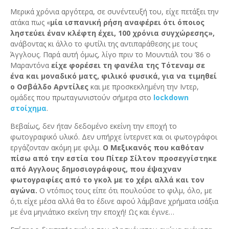
Μερικά χρόνια αργότερα, σε συνέντευξή του, είχε πετάξει την
ατάκα πως «
μία ισπανική ρήση αναφέρει ότι όποιος
ληστεύει έναν κλέφτη έχει, 100 χρόνια συγχώρεσης»,
ανάβοντας κι άλλο το φυτίλι της αντιπαράθεσης με τους
Άγγλους. Παρά αυτή όμως, λίγο πριν το Μουντιάλ του ’86 ο
Μαραντόνα
είχε φορέσει τη φανέλα της Τότεναμ σε
ένα και μοναδικό ματς, φιλικό φυσικά, για να τιμηθεί
ο Οσβάλδο Αρντίλες
και με προσκεκλημένη την Ιντερ,
ομάδες που πρωταγωνιστούν σήμερα στο
lockdown
στοίχημα
.
Βεβαίως, δεν ήταν δεδομένο εκείνη την εποχή το
φωτογραφικό υλικό. Δεν υπήρχε ίντερνετ και οι φωτογράφοι
εργάζονταν ακόμη με φιλμ.
Ο Μεξικανός που καθόταν
πίσω από την εστία του Πίτερ Σίλτον προσεγγίστηκε
από Αγγλους δημοσιογράφους, που έψαχναν
φωτογραφίες από το γκολ με το χέρι αλλά και τον
αγώνα.
Ο ντόπιος τους είπε ότι πουλούσε το φιλμ, όλο, με
ό,τι είχε μέσα αλλά θα το έδινε αφού λάμβανε χρήματα ισάξια
με ένα μηνιάτικο εκείνη την εποχή! Ως και έγινε…