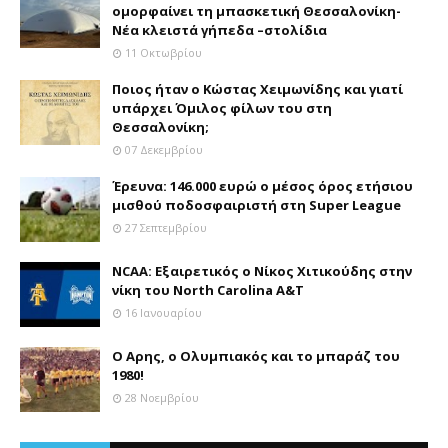
ομορφαίνει τη μπασκετική Θεσσαλονίκη-
Νέα κλειστά γήπεδα –στολίδια
11 Οκτωβρίου
Ποιος ήταν ο Κώστας Χειμωνίδης και γιατί
υπάρχει Όμιλος φίλων του στη
Θεσσαλονίκη;
07 Δεκεμβρίου
Έρευνα: 146.000 ευρώ ο μέσος όρος ετήσιου
μισθού ποδοσφαιριστή στη Super League
27 Σεπτεμβρίου
NCAA: Εξαιρετικός ο Νίκος Χιτικούδης στην
νίκη του North Carolina A&Τ
16 Ιανουαρίου
Ο Αρης, ο Ολυμπιακός και το μπαράζ του
1980!
28 Νοεμβρίου