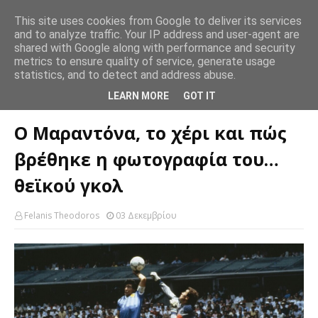
This site uses cookies from Google to deliver its services
and to analyze traffic. Your IP address and user-agent are
shared with Google along with performance and security
metrics to ensure quality of service, generate usage
statistics, and to detect and address abuse.
Αρχική σελίδα
Foxbet
Ο Μαραντόνα, το χέρι και πώς βρέθηκε η
LEARN MORE
GOT IT
φωτογραφία του… θεϊκού γκολ
Ο Μαραντόνα, το χέρι και πώς
βρέθηκε η φωτογραφία του…
θεϊκού γκολ
Felanis Theodoros
03 Δεκεμβρίου