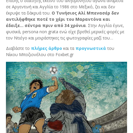
Επίσης ο διαιτητής εκείνο του αλησμόνητου αγώνα ανάμεσα
σε Αργεντινή και Αγγλία το 1986 στο Μεξικό, ζει και δεν
έκρυψε τα δάκρυά του.
Ο Τυνήσιος Αλί Μπενασέρ δεν
αντιλήφθηκε ποτέ το χέρι του Μαραντόνα και
έδειξε… σέντρα πριν από 34 χρόνια
. Στην Αγγλία έγινε,
φυσικά, persona non grata ενώ είχε βρεθεί μερικές φορές με
τον Ντιέγο και μοιράστηκες τις φωτογραφίες μαζί του…
Διαβάστε το
πλήρες άρθρο
και τα
προγνωστικά
του
Νίκου Μποζιονέλου στο Foxbet.gr