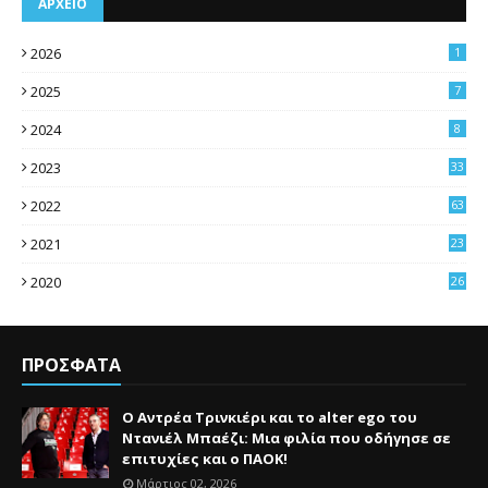
ΑΡΧΕΙΟ
2026
1
2025
7
2024
8
2023
33
2022
63
2021
23
4
2020
26
3
ΠΡΟΣΦΑΤΑ
Ο Αντρέα Τρινκιέρι και το alter ego του
Ντανιέλ Μπαέζι: Μια φιλία που οδήγησε σε
επιτυχίες και ο ΠΑΟΚ!
Μάρτιος 02, 2026