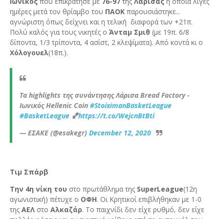
Ιωνικός
που επικράτησε με
76-97
της
Λάρισας
η οποία λίγες
ημέρες μετά τον θρίαμβο του
ΠΑΟΚ
παρουσιάστηκε...
αγνώριστη όπως δείχνει και η τελική διαφορά των +21π.
Πολύ καλός για τους νικητές ο
Άνταμ Σμιθ
(με 19π. 6/8
δίποντα, 1/3 τρίποντα, 4 ασίστ, 2 κλεψίματα). Από κοντά κι ο
Χόλογουελ
(18π.).
Τα highlights της συνάντησης Λάρισα Bread Factory -
Ιωνικός Hellenic Coin
#StoiximanBasketLeague
#BasketLeague
🏀
https://t.co/WejcnBtBti
— ΕΣΑΚΕ (@esakegr)
December 12, 2020
Τιμ Σπάρβ
Την 4η νίκη του
στο πρωτάθλημα της
SuperLeague
(12η
αγωνιστική) πέτυχε ο
ΟΦΗ
. Οι Κρητικοί επιβλήθηκαν με 1-0
της
ΑΕΛ
στο
Αλκαζάρ
. Το παιχνίδι δεν είχε ρυθμό, δεν είχε