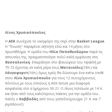
Λίνος Χρυσικόπουλος
Η
ΑΕΚ
συνέχισε το νικηφόρο της σερί στην
Basket League
.
Η "Ένωση" παραμένει αήττητη εδώ και 14 μήνες στο
πρωτάθλημα. Η ομάδα του
Ηλία Παπαθεοδώρου
παρά τις
απουσίες της, πραγματοποίησε πολύ καλή εμφάνιση στη
Θεσσαλονίκη
. Επικράτησε στο Ιβανώφειο του Ηρακλή με
79-72 έχοντας σε καλή μέρα τους
Ματσιούλις
(18π.) και
Λάνγκφορντ
(16π.) όμως εμείς θα δώσουμε ένα extra credit
στον
Λίνο Χρυσικόπουλο
για τους 12 συνεχόμενους
πόντους με τους οποίους η ΑΕΚ έκτισε μια διαφορά
ασφαλείας στο α΄ ημίχρονο 30-21. Ο Λίνος τελείωσε με 14 π.
και ήταν από τους καλύτερους παίκτες για την ομάδα του.
Καλός ο
Καββαδάς
από τους γηπεδούχους(με 21 π. και 7
ριμπάουντ).