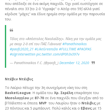
που απέδειξε σε ένα ακόμη παιχνίδι. Όχι γιατί ευστόχησε σε
πέναλτι στο 33΄ (το 2-0 "έγραψε" ο Αϊτόρ στο 59΄) αλλά γιατί
κέρδισε "μάχες" και έδινε ηρεμία στην ομάδα με την παρουσία
του.
Τέλος στο «Απόστολος Νικολαΐδης». Νίκη για την ομάδα μας
με σκορ 2-0 επί του ΠΑΣ Γιάννινα!
#Panathinaikos
#paofc2020_21
#LikeGreensDo
#FULLTIME
#PAOPAS
#slgrinterwetten
pic.twitter.com/dP0h3v397v
— Panathinaikos F.C. (@paofc_)
December 12, 2020
Ντέβιν Ντέιβις
Το Λαύριο πέτυχε την 3η συνεχόμενη νίκη του στη
BasketLeague
. H ομάδα του
Χρ. Σερέλη
επικράτησε του
Μεσολογγίου
με
87-70
σε ένα παιχνίδι που έλεγξαν από το
β΄10άλεπτο κι έπειτα.
MVP
του Λαυρίου ήταν ο
Ντέιβις
με
23 πόντους και 5 ριμπάουντ. Πολύ καλός και ο
Εβανς
με 15