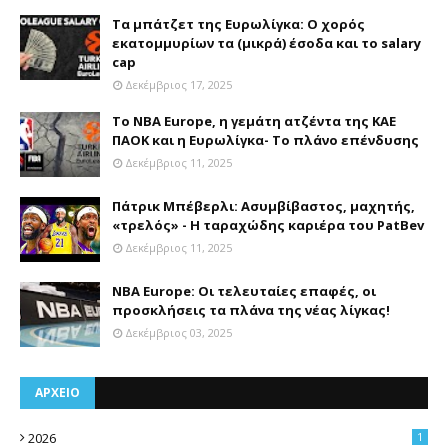
Τα μπάτζετ της Ευρωλίγκα: Ο χορός
εκατομμυρίων τα (μικρά) έσοδα και το salary
cap
Δεκέμβριος 17, 2025
Το NBA Europe, η γεμάτη ατζέντα της ΚΑΕ
ΠΑΟΚ και η Ευρωλίγκα- Το πλάνο επένδυσης
Δεκέμβριος 11, 2025
Πάτρικ Μπέβερλι: Ασυμβίβαστος, μαχητής,
«τρελός» - Η ταραχώδης καριέρα του PatBev
Δεκέμβριος 11, 2025
NBA Europe: Οι τελευταίες επαφές, οι
προσκλήσεις τα πλάνα της νέας λίγκας!
Δεκέμβριος 03, 2025
ΑΡΧΕΙΟ
2026
1