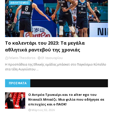
AΘΛΗΤΙΣΜΌΣ
Το καλεντάρι του 2023: Τα μεγάλα
αθλητικά ραντεβού της χρονιάς
Felanis Theodoros
01 Ιανουαρίου
Η προσπάθεια της Εθνικής ομάδας μπάσκετ στο Παγκόσμιο Κύπελλο
στα τέλη Αυγούστου …
ΠΡΟΣΦΑΤΑ
Ο Αντρέα Τρινκιέρι και το alter ego του
Ντανιέλ Μπαέζι: Μια φιλία που οδήγησε σε
επιτυχίες και ο ΠΑΟΚ!
Μάρτιος 02, 2026