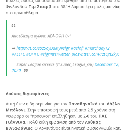
πολλές φάσεις και ουσιαστικά κρίθηκε από το αυτογκόλ του
Φινλανδού
Τιμ Σπαρβ
στο 58΄. Η Λάρισα έχει μόλις μια νίκη
στο πρωτάθλημα.
Αποτέλεσμα αγώνα: ΑΕΛ-ΟΦΗ 0-1
➡️
https://t.co/s0z5oyDaMy
#slgr
#aelofi
#matchday12
#AELFC
#OFIFC
#slgrinterwetten
pic.twitter.com/rztQtsZkyC
— Super League Greece (@Super_League_GR)
December 12,
2020
Λούκας Βιγιαφάνιες
Αυτή ήταν η 3η σερί νίκη για τον
Παναθηναϊκό
του
Λάζλο
Μπόλονι
. Στην επιστροφή τους μετά από 2,5 χρόνια στη
Λεωφόρο οι "πράσινοι" επιβλήθηκαν με 2-0 του
ΠΑΣ
Γιάννινα
. Πολύ καλή εμφάνιση από τον
Λούκας
Βιγιαφάνιες
. Ο Αργεντίνος είναι ηγετική φυσιογνωμία κάτι