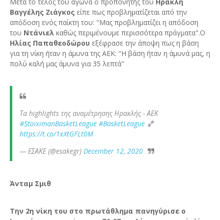
Μετά το τέλος του αγώνα ο προπονητής του
Ηρακλή
Βαγγέλης Ζιάγκος
είπε πως προβληματίζεται από την
απόδοση ενός παίκτη του: "Μας προβληματίζει η απόδοση
του
Ντάνιελ
καθώς περιμένουμε περισσότερα πράγματα".Ο
Ηλίας Παπαθεοδώρου
εξέφρασε την άποψη πως η βάση
για τη νίκη ήταν η άμυνα της ΑΕΚ: "Η βάση ήταν η άμυνά μας, η
πολύ καλή μας άμυνα για 35 λεπτά"
Τα highlights της αναμέτρησης Ηρακλής - ΑΕΚ
#StoiximanBasketLeague
#BasketLeague
🏀
https://t.co/1xXtGFLt0M
— ΕΣΑΚΕ (@esakegr)
December 12, 2020
Άνταμ Σμιθ
Την 2η νίκη του στο πρωτάθλημα πανηγύρισε ο