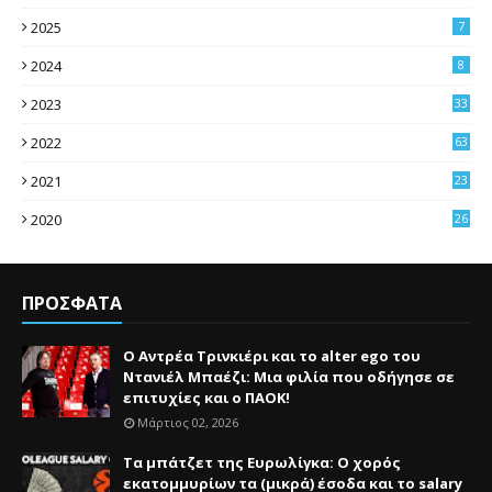
2025
7
2024
8
2023
33
2022
63
2021
23
4
2020
26
3
ΠΡΟΣΦΑΤΑ
Ο Αντρέα Τρινκιέρι και το alter ego του
Ντανιέλ Μπαέζι: Μια φιλία που οδήγησε σε
επιτυχίες και ο ΠΑΟΚ!
Μάρτιος 02, 2026
Τα μπάτζετ της Ευρωλίγκα: Ο χορός
εκατομμυρίων τα (μικρά) έσοδα και το salary