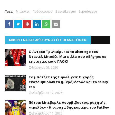
Tags:
Μπάσκετ
Ποδόσφαιρο
BasketLeague
Superleague
ΜΠΟΡΕΊ ΝΑ ΣΑΣ ΑΡΈΣΟΥΝ ΑΥΤΈΣ ΟΙ ΑΝΑΡΤΉΣΕΙΣ
Ο Αντρέα Τρινκιέρι και το alter ego του
Ντανιέλ Μπαέζι: Μια φιλία που οδήγησε σε
επιτυχίες και ο ΠΑΟΚ!
Μάρτιος 02, 2026
Τα μπάτζετ της Ευρωλίγκα: Ο χορός
εκατομμυρίων τα (μικρά) έσοδα και το salary
cap
Δεκέμβριος 17, 2025
Πάτρικ Μπέβερλι: Ασυμβίβαστος, μαχητής,
«τρελός» - Η ταραχώδης καριέρα του PatBev
Δεκέμβριος 11, 2025