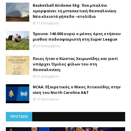
Basketball Airdome Skg: Ένα μπαλόνι
ομορφαίνει τη μπασκετική Θεσσαλονίκη-
Νέα κλειστά γήπεδα –στολίδια
11 Οκτωβρίου
Έρευνα: 146.000 ευρώ ο μέσος όρος ετήσιου
μισθού ποδοσφαιριστή στη Super League
27 Σεπτεμβρίου
Ποιος ήταν ο Κώστας Χειμωνίδης και γιατί
υπάρχει Όμιλος φίλων του στη
Θεσσαλονίκη;
07 Δεκεμβρίου
NCAA: Εξαιρετικός ο Νίκος Χιτικούδης στην
νίκη του North Carolina A&Τ
16 Ιανουαρίου
ΠΡΟΤΑΣΗ