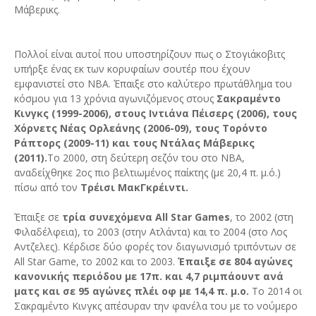
Μάβερικς.
Πολλοί είναι αυτοί που υποστηρίζουν πως ο Στογιάκοβιτς
υπήρξε ένας εκ των κορυφαίων σουτέρ που έχουν
εμφανιστεί στο ΝΒΑ. Έπαιξε στο καλύτερο πρωτάθλημα του
κόσμου για 13 χρόνια αγωνιζόμενος στους
Σακραμέντο
Κινγκς (1999-2006), στους Ιντιάνα Πέισερς (2006), τους
Χόρνετς Νέας Ορλεάνης (2006-09), τους Τορόντο
Ράπτορς (2009-11) και τους Ντάλας Μάβερικς
(2011).
Το 2000, στη δεύτερη σεζόν του στο ΝΒΑ,
αναδείχθηκε 2ος πιο βελτιωμένος παίκτης (με 20,4 π. μ.ό.)
πίσω από τον
Τρέισι ΜακΓκρέιντι.
Έπαιξε σε
τρία συνεχόμενα All Star Games
, το 2002 (στη
Φιλαδέλφεια), το 2003 (στην Ατλάντα) και το 2004 (στο Λος
Αντζελες). Κέρδισε δύο φορές τον διαγωνισμό τριπόντων σε
All Star Game, το 2002 και το 2003.
Έπαιξε σε 804 αγώνες
κανονικής περιόδου με 17π. και 4,7 ριμπάουντ ανά
ματς και σε 95 αγώνες πλέι οφ με 14,4 π. μ.ο.
Το 2014 οι
Σακραμέντο Κινγκς απέσυραν την φανέλα του με το νούμερο