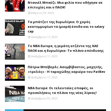
Ντανιέλ Μπαέζι: Μια φιλία που οδήγησε σε
επιτυχίες και ο ΠΑΟΚ!
Μάρτιος 02, 2026
Τα μπάτζετ της Ευρωλίγκα: Ο χορός
εκατομμυρίων τα (μικρά) έσοδα και το salary
cap
Δεκέμβριος 17, 2025
Το NBA Europe, η γεμάτη ατζέντα της ΚΑΕ
ΠΑΟΚ και η Ευρωλίγκα- Το πλάνο επένδυσης
Δεκέμβριος 11, 2025
Πάτρικ Μπέβερλι: Ασυμβίβαστος, μαχητής,
«τρελός» - Η ταραχώδης καριέρα του PatBev
Δεκέμβριος 11, 2025
NBA Europe: Οι τελευταίες επαφές, οι
προσκλήσεις τα πλάνα της νέας λίγκας!
Δεκέμβριος 03, 2025