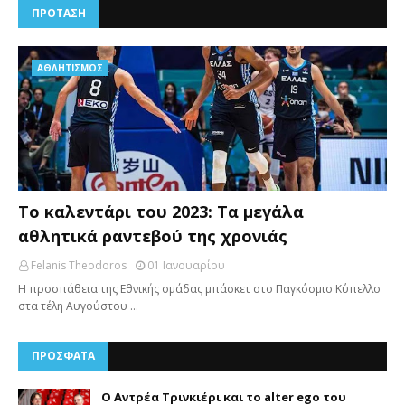
ΠΡΟΤΑΣΗ
AΘΛΗΤΙΣΜΌΣ
Το καλεντάρι του 2023: Τα μεγάλα
αθλητικά ραντεβού της χρονιάς
Felanis Theodoros
01 Ιανουαρίου
Η προσπάθεια της Εθνικής ομάδας μπάσκετ στο Παγκόσμιο Κύπελλο
στα τέλη Αυγούστου …
ΠΡΟΣΦΑΤΑ
Ο Αντρέα Τρινκιέρι και το alter ego του