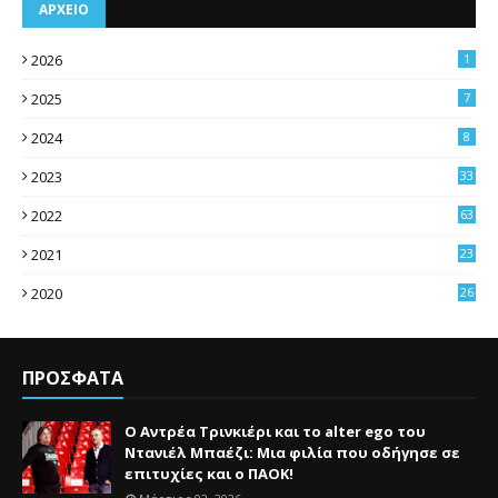
ΑΡΧΕΙΟ
2026
1
2025
7
2024
8
2023
33
2022
63
2021
23
4
2020
26
3
ΠΡΟΣΦΑΤΑ
Ο Αντρέα Τρινκιέρι και το alter ego του
Ντανιέλ Μπαέζι: Μια φιλία που οδήγησε σε
επιτυχίες και ο ΠΑΟΚ!