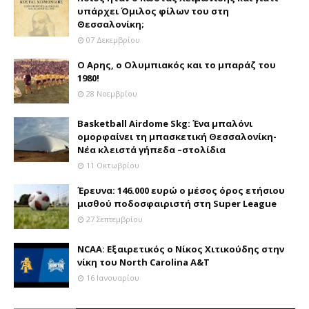
υπάρχει Όμιλος φίλων του στη
Θεσσαλονίκη;
07 Δεκεμβρίου
Ο Αρης, ο Ολυμπιακός και το μπαράζ του
1980!
28 Νοεμβρίου
Basketball Airdome Skg: Ένα μπαλόνι
ομορφαίνει τη μπασκετική Θεσσαλονίκη-
Νέα κλειστά γήπεδα –στολίδια
11 Οκτωβρίου
Έρευνα: 146.000 ευρώ ο μέσος όρος ετήσιου
μισθού ποδοσφαιριστή στη Super League
27 Σεπτεμβρίου
NCAA: Εξαιρετικός ο Νίκος Χιτικούδης στην
νίκη του North Carolina A&Τ
16 Ιανουαρίου