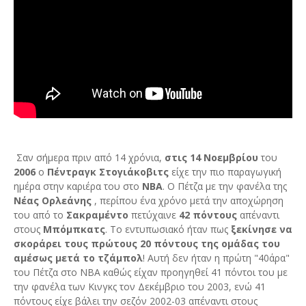
Σαν σήμερα πριν από 14 χρόνια,
στις 14 Νοεμβρίου
του
2006
ο
Πέντραγκ Στογιάκοβιτς
είχε την πιο παραγωγική
ημέρα στην καριέρα του στο
ΝΒΑ
. Ο Πέτζα με την φανέλα της
Νέας Ορλεάνης
, περίπου ένα χρόνο μετά την αποχώρηση
του από το
Σακραμέντο
πετύχαινε
42 πόντους
απέναντι
στους
Μπόμπκατς
. Το εντυπωσιακό ήταν πως
ξεκίνησε να
σκοράρει τους πρώτους 20 πόντους της ομάδας του
αμέσως μετά το τζάμπολ
! Αυτή δεν ήταν η πρώτη "40άρα"
του Πέτζα στο ΝΒΑ καθώς είχαν προηγηθεί 41 πόντοι του με
την φανέλα των Κινγκς τον Δεκέμβριο του 2003, ενώ 41
πόντους είχε βάλει την σεζόν 2002-03 απέναντι στους