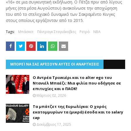
«16» σε μια συγκινητική εκδήλωση. Ο Πέτζα πριν από λίγους
μήνες (στα μέσα Αυγούστου) ανακοίνωσε την αποχώρηση
του από το στελεχιακό δυναμικό των Σακραμέντο Κινγκς
στους οποίους εργάζονταν από το 2015.
Tags:
Μπάσκετ
Πέντραγκ Στογιάκοβιτς
Ρετρό
NBA
ΜΠΟΡΕΊ ΝΑ ΣΑΣ ΑΡΈΣΟΥΝ ΑΥΤΈΣ ΟΙ ΑΝΑΡΤΉΣΕΙΣ
Ο Αντρέα Τρινκιέρι και το alter ego του
Ντανιέλ Μπαέζι: Μια φιλία που οδήγησε σε
επιτυχίες και ο ΠΑΟΚ!
Μάρτιος 02, 2026
Τα μπάτζετ της Ευρωλίγκα: Ο χορός
εκατομμυρίων τα (μικρά) έσοδα και το salary
cap
Δεκέμβριος 17, 2025