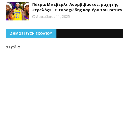
Πάτρικ Μπέβερλι: Ασυμβίβαστος, μαχητής,
«τρελός» - Η ταραχώδης καριέρα του PatBev
Δεκέμβριος 11, 2025
ΔΗΜΟΣΊΕΥΣΗ ΣΧΟΛΊΟΥ
0 Σχόλια