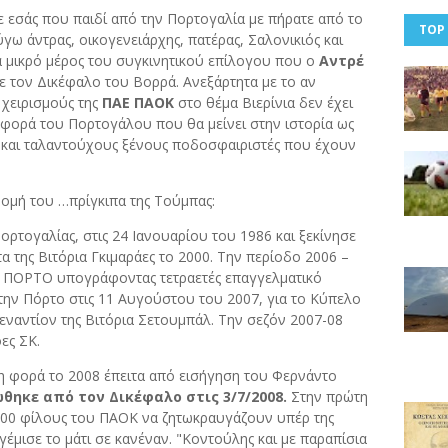
 εσάς που παιδί από την Πορτογαλία με πήρατε από το
TOP
́γω άντρας, οικογενειάρχης, πατέρας, Σαλονικιός και
α μικρό μέρος του συγκινητικού επίλογου που ο
Αντρέ
ε τον Δικέφαλο του Βορρά. Ανεξάρτητα με το αν
 χειρισμούς της
ΠΑΕ ΠΑΟΚ
στο θέμα Βιερίνια δεν έχει
φορά του Πορτογάλου που θα μείνει στην ιστορία ως
ς και ταλαντούχους ξένους ποδοσφαιριστές που έχουν
ρομή του …πρίγκιπα της Τούμπας:
ορτογαλίας, στις 24 Ιανουαρίου του 1986 και ξεκίνησε
α της Βιτόρια Γκιμαράες το 2000. Την περίοδο 2006 –
ς ΠΟΡΤΟ υπογράφοντας τετραετές επαγγελματικό
την Πόρτο στις 11 Αυγούστου του 2007, για το Κύπελο
εναντίον της Βιτόρια Σετουμπάλ. Την σεζόν 2007-08
ες ΣΚ.
η φορά το 2008 έπειτα από εισήγηση του Φερνάντο
θηκε από τον Δικέφαλο στις 3/7/2008.
Στην πρώτη
000 φίλους του ΠΑΟΚ να ζητωκραυγάζουν υπέρ της
.γέμισε το μάτι σε κανέναν. "Κοντούλης και με παραπίσια