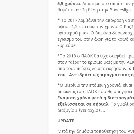
5,5 χρόνια
. Διάστημα στο οποίο πανη
θυμάται την 2η θέση στην Bundesliga.
* To 2017 λαμβάνει την απόφαση να 
ύψους 1,5 εκ. ευρώ τον χρόνο. Ο Ράζβ
αριστερού μπακ. Ο Βιερίνια δυσανασχε
εγωισμό του στην άκρη για το κοινό 
κυριεύσει.
*Το 2018 ο ΠΑΟΚ θα είχε στεφθεί πρωτ
στον "αέρα" το κρίσιμο ματς με την ΑΕ
από τους παίκτες να αποχωρήσουν,
ο 
του...Αντιδράει ως πραγματικός η
*Ο Βιερίνια την επόμενη χρονιά είναι
διαρκείας του ΠΑΟΚ που θα οδηγήσει σ
Ενάμιση χρόνο μετά η διαπραγμά
εξελίσσεται σε σήριαλ
. Το γυαλί ρ
διαζυγίου έχει αρχίσει…
UPDATE
Μετά την δημόσια τοποθέτηση του Αντ