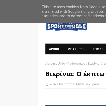
Αρχική
Σχετικά
Επικοινωνία
This site uses cookies from Google to d
are shared with Google along with perf
statistics, and to detect and address 
ΑΡΧΙΚΗ
ΜΠΑΣΚΕΤ
ΣΠΟΡ
Αρχική σελίδα
Ποδόσφαιρο
Βιερίνια: Ο 
Βιερίνια: Ο έκπτω
Felanis Theodoros
09 Οκτωβρίου