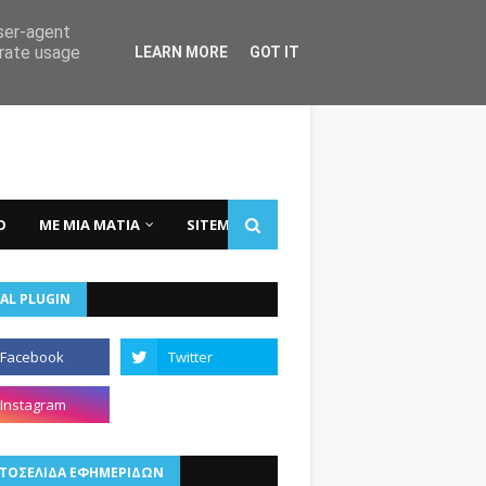
user-agent
erate usage
LEARN MORE
GOT IT
Ο
ΜΕ ΜΙΑ ΜΑΤΙΑ
SITEMAP
AL PLUGIN
ΤΟΣΕΛΙΔΑ ΕΦΗΜΕΡΙΔΩΝ