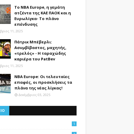
Το NBA Europe, η γεμάτη
ατζέντα της ΚΑΕ ΠΑΟΚ και η
Ευρωλίγκα- Το πλάνο
επένδυσης
βριος 11, 2025
Πάτρικ Μπέβερλι:
Ασυμβίβαστος, μαχητής,
«τρελός» - Η ταραχώδης
καριέρα του PatBev
βριος 11, 2025
NBA Europe: Οι τελευταίες
επαφές, οι προσκλήσεις τα
πλάνα της νέας λίγκας!
Δεκέμβριος 03, 2025
ΕΙΟ
1