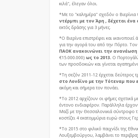
κιλά", έλεγαν όλοι.
*Με το "καλημέρα" σχεδόν ο Βιερίνια 
ντέρμπι με τον Άρη , δέχεται έν
εκτός δράσης για 3 μήνες.
*Ο Βιερίνα επιστρέφει και ικανοποιεί 
για την αγορά του από την Πόρτο. Τον
ΠΑΟΚ ανακοινώνει την ανανέωση 
€15.000.000)
ως το 2013.
Ο Πορτογάλλ
των προσδοκιών και γίνεται αγαπημένο
*Τη σεζόν 2011-12 έρχεται δεύτερος 
στο Λονδίνο με την Τότεναμ που 
ακόμη και σήμερα τον πονάει.
*Το 2012 αρχίζουν οι φήμες σχετικά μ
έντονο ενδιαφέρον. Παράλληλα έρχον
Μαζί με την Θεσσαλονικιά σύντροφο 
κοστίζει 4 εκατομμύρια ευρώ στους Γε
*Το 2015 στο φιλικό παιχνίδι της Εθνι
Λουξεμβούργου, λαμβάνει το περιβρα