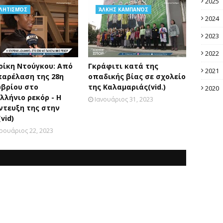
2025
ΛΗΤΙΣΜΌΣ
ΆΛΚΗΣ ΚΑΜΠΑΝΌΣ
2024
2023
2022
ρίκη Ντούγκου: Από
Γκράφιτι κατά της
2021
παρέλαση της 28η
οπαδικής βίας σε σχολείο
βρίου στο
της Καλαμαριάς(vid.)
2020
λλήνιο ρεκόρ - Η
Ιανουάριος 31, 2023
ντευξη της στην
vid)
ρουάριος 22, 2023