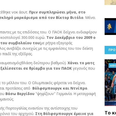
τέθηκε νοκ άουτ.
Πριν συμπληρώσει μήνα, στο
α σκληρό μαρκάρισμα από τον Βίκτορ Βιτόλο
. Μένει
άπαντες με τις επιδόσεις του. Ο ΠΑΟΚ δείχνει ενδιαφέρον
 κοστολογεί 300.000 ευρώ.
Τον Δεκέμβριο του 2009 ο
του συμβολαίου του
(με
ρήτρα εξαγοράς
ος ανεβάζει συνεχώς με τις εμφανίσεις του τον δείκτη
ΠΡΟ
 παιδί της εξέδρας.
τραυματισμός(θλάση δεύτερου βαθμού).
Χάνει το ματς
AΘΛ
εξελίσσεται σε θρίαμβο για τον ΠΑΟΚ
γεγονός που
ε το μέλλον του. Ο Ολυμπιακός φέρεται να δείχνει
ται προτάσεις από
Βόλφσμπουργκ και Ντνίπρο
.
του
Βάσω Βεργίδου
"ψηφίζουν" Γερμανία. Η μεταγραφή
ρμανούς.
κής Πορτογαλίας εναντίον της αντίστοιχης του
Το κ
χιόνιο του αρχηγού.
Στη Βόλφσμπουργκ έμεινε για