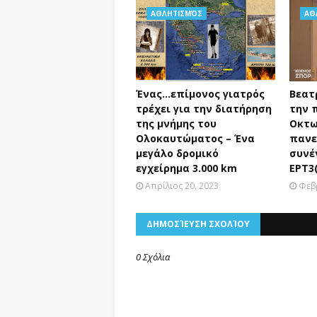
ΑΘΛΗΤΙΣΜΌΣ
ΑΘ
Ένας...επίμονος γιατρός
Βεατ
τρέχει για την διατήρηση
την 
της μνήμης του
Οκτω
Ολοκαυτώματος – Ένα
πανε
μεγάλο δρομικό
συνέ
εγχείρημα 3.000 km
ΕΡΤ3(
Απρίλιος 20, 2023
Φεβ
ΔΗΜΟΣΊΕΥΣΗ ΣΧΟΛΊΟΥ
0 Σχόλια