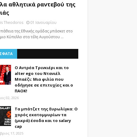
λα αθλητικά ραντεβού της
ιάς
nis Theodoros
01 Ιανουαρίου
πάθεια της Εθνικής ομάδας μπάσκετ στο
μιο Κύπελλο στα τέλη Αυγούστου …
ΣΦΑΤΑ
Ο Αντρέα Τρινκιέρι και το
alter ego του Ντανιέλ
Μπαέζι: Μια φιλία που
οδήγησε σε επιτυχίες και ο
ΠΑΟΚ!
ος 02, 2026
Τα μπάτζετ της Ευρωλίγκα: Ο
χορός εκατομμυρίων τα
(μικρά) έσοδα και το salary
cap
βριος 17, 2025