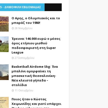
 5 - ΔΗΜΟΦΙΛΗ ΕΒΔΟΜΑΔΑΣ
Ο Αρης, ο Ολυμπιακός και το
μπαράζ του 1980!
28 Νοεμβρίου
Έρευνα: 146.000 ευρώ ο μέσος
όρος ετήσιου μισθού
ποδοσφαιριστή στη Super
League
27 Σεπτεμβρίου
Basketball Airdome Skg: Ένα
μπαλόνι ομορφαίνει τη
μπασκετική Θεσσαλονίκη-
Νέα κλειστά γήπεδα –
στολίδια
11 Οκτωβρίου
Ποιος ήταν ο Κώστας
Χειμωνίδης και γιατί υπάρχει