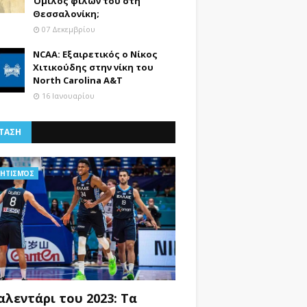
Όμιλος φίλων του στη
Θεσσαλονίκη;
07 Δεκεμβρίου
NCAA: Εξαιρετικός ο Νίκος
Χιτικούδης στην νίκη του
North Carolina A&Τ
16 Ιανουαρίου
ΤΑΣΗ
ΗΤΙΣΜΌΣ
αλεντάρι του 2023: Τα