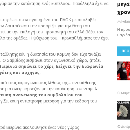
γύρισε την κατάκτηση ενός κυπέλλου. Παράλληλα έχει να
μεγά
χρον
επιστρέψει στον αγαπημένο του ΠΑΟΚ με απολαβές
Fela
αν Λουτσέσκου τον προορίζει για την θέση του
Η προσ
τεί με την επιλογή του προπονητή του αλλά βάζει τον
Παγκόσ
καλό της ομάδας. Η ψύχωση του… πρωταθλήματος τον έχει
ΠΡΟ
αθλητής εάν η διαιτησία του Κομίνη δεν είχε τινάξει
Κ. Ο Σαββίδης εισβάλει στον αγωνιστικό χώρο, ζητάει
Βιερίνια σηκώνει το χέρι, δείχνει την διαφωνία
γέτης και αρχηγός.
 από τους ακρογωνιαίους λίθους της… αντεπίθεσης
ε μια ονειρική σεζόν με την κατάκτηση του νταμπλ.
Μάρτι
τευση ανανέωσης του συμβολαίου του
αγίζει και η αντίστροφη μέτρηση για την έκδοση του
Δεκέμ
ρέ Βιερίνια ακολούθησε ένας νέος γύρος