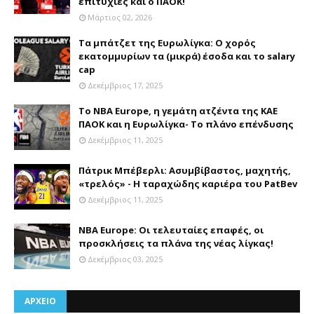
επιτυχίες και ο ΠΑΟΚ!
Μάρτιος 02, 2026
Τα μπάτζετ της Ευρωλίγκα: Ο χορός
εκατομμυρίων τα (μικρά) έσοδα και το salary
cap
Δεκέμβριος 17, 2025
Το NBA Europe, η γεμάτη ατζέντα της ΚΑΕ
ΠΑΟΚ και η Ευρωλίγκα- Το πλάνο επένδυσης
Δεκέμβριος 11, 2025
Πάτρικ Μπέβερλι: Ασυμβίβαστος, μαχητής,
«τρελός» - Η ταραχώδης καριέρα του PatBev
Δεκέμβριος 11, 2025
NBA Europe: Οι τελευταίες επαφές, οι
προσκλήσεις τα πλάνα της νέας λίγκας!
Δεκέμβριος 03, 2025
ΑΡΧΕΙΟ