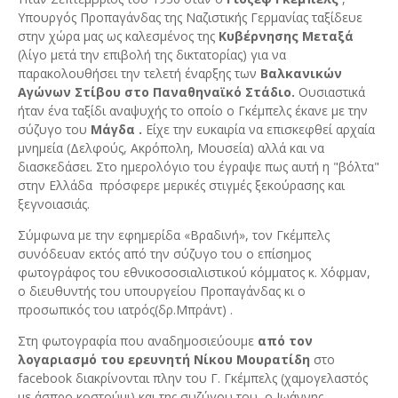
Υπουργός Προπαγάνδας της Ναζιστικής Γερμανίας ταξίδευε
στην χώρα μας ως καλεσμένος της
Κυβέρνησης Μεταξά
(λίγο μετά την επιβολή της δικτατορίας) για να
παρακολουθήσει την τελετή έναρξης των
Βαλκανικών
Αγώνων Στίβου στο Παναθηναϊκό Στάδιο.
Ουσιαστικά
ήταν ένα ταξίδι αναψυχής το οποίο ο Γκέμπελς έκανε με την
σύζυγο του
Μάγδα .
Είχε την ευκαιρία να επισκεφθεί αρχαία
μνημεία (Δελφούς, Ακρόπολη, Μουσεία) αλλά και να
διασκεδάσει. Στο ημερολόγιο του έγραψε πως αυτή η "βόλτα"
στην Ελλάδα πρόσφερε μερικές στιγμές ξεκούρασης και
ξεγνοιασιάς.
Σύμφωνα με την εφημερίδα «Βραδινή», τον Γκέμπελς
συνόδευαν εκτός από την σύζυγο του ο επίσημος
φωτογράφος του εθνικοσοσιαλιστικού κόμματος κ. Χόφμαν,
ο διευθυντής του υπουργείου Προπαγάνδας κι ο
προσωπικός του ιατρός(δρ.Μπράντ) .
Στη φωτογραφία που αναδημοσιεύουμε
από τον
λογαριασμό του ερευνητή Νίκου Μουρατίδη
στο
facebook
διακρίνονται πλην του Γ. Γκέμπελς (χαμογελαστός
με άσπρο κοστούμι) και της συζύγου του, ο Ιωάννης