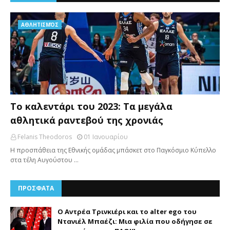
AΘΛΗΤΙΣΜΌΣ
Το καλεντάρι του 2023: Τα μεγάλα
αθλητικά ραντεβού της χρονιάς
Felanis Theodoros
01 Ιανουαρίου
Η προσπάθεια της Εθνικής ομάδας μπάσκετ στο Παγκόσμιο Κύπελλο
στα τέλη Αυγούστου …
ΠΡΟΣΦΑΤΑ
Ο Αντρέα Τρινκιέρι και το alter ego του
Ντανιέλ Μπαέζι: Μια φιλία που οδήγησε σε