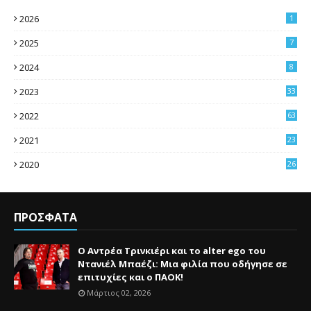
2026
1
2025
7
2024
8
2023
33
2022
63
2021
23
4
2020
26
3
ΠΡΟΣΦΑΤΑ
Ο Αντρέα Τρινκιέρι και το alter ego του
Ντανιέλ Μπαέζι: Μια φιλία που οδήγησε σε
επιτυχίες και ο ΠΑΟΚ!
Μάρτιος 02, 2026