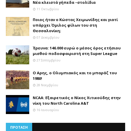
Νέα κλειστά γήπεδα –στολίδια
11 Οκτωβρίου
Ποιος ήταν ο Κώστας Χειμωνίδης και γιατί
υπάρχει Όμιλος φίλων του στη
Θεσσαλονίκη;
07 Δεκεμβρίου
Έρευνα: 146.000 ευρώ ο μέσος όρος ετήσιου
μισθού ποδοσφαιριστή στη Super League
27 Σεπτεμβρίου
Ο Αρης, ο Ολυμπιακός και το μπαράζ του
1980!
28 Νοεμβρίου
NCAA: Εξαιρετικός ο Νίκος Χιτικούδης στην
νίκη του North Carolina A&Τ
16 Ιανουαρίου
ΠΡΟΤΑΣΗ