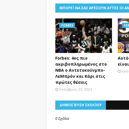
ΜΠΟΡΕΊ ΝΑ ΣΑΣ ΑΡΈΣΟΥΝ ΑΥΤΈΣ ΟΙ Α
FORBES
ΛΕ
Forbes: 4ος πιο
Αυτό
ακριβοπληρωμένος στο
είνα
ΝΒΑ ο Αντετοκούνμπο-
Ιανο
ΛεΜπρόν και Κάρι στις
πρώτες θέσεις
Οκτώβριος 23, 2023
ΔΗΜΟΣΊΕΥΣΗ ΣΧΟΛΊΟΥ
0 Σχόλια