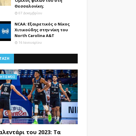
Όμιλος φίλων του στη
Θεσσαλονίκη;
07 Δεκεμβρίου
NCAA: Εξαιρετικός ο Νίκος
Χιτικούδης στην νίκη του
North Carolina A&Τ
16 Ιανουαρίου
ΤΑΣΗ
ΗΤΙΣΜΌΣ
αλεντάρι του 2023: Τα