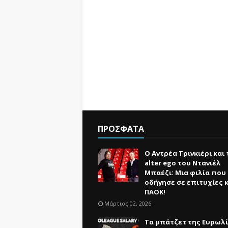
ΠΡΟΣΦΑΤΑ
Ο Αντρέα Τρινκιέρι και 
alter ego του Ντανιέλ
Μπαέζι: Μια φιλία που
οδήγησε σε επιτυχίες κ
ΠΑΟΚ!
Μάρτιος 02, 2026
Τα μπάτζετ της Ευρωλί