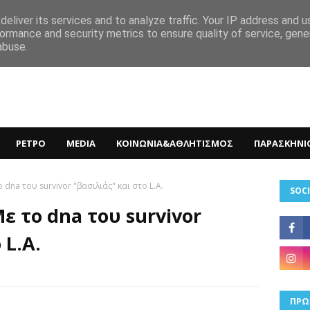
eliver its services and to analyze traffic. Your IP address and 
ormance and security metrics to ensure quality of service, gen
abuse.
ΡΕΤΡΟ
MEDIA
ΚΟΙΝΩΝΙΑ&ΑΘΛΗΤΙΣΜΟΣ
ΠΑΡΑΣΚΗΝΙ
 dna του survivor "βασιλιάς" και στο L.A.
SOCI
ε το dna του survivor
 L.A.
ΠΡΩ