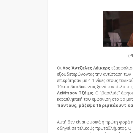
(Photo:Kim Kleme
Οι
Λος Άντζελες Λέικερς
εξασφάλισα
εξουδετερώνοντας την αντίσταση των
επικράτησαν με 4-1 νίκες στους τελικο
10ετία διεκδικώντας ξανά τον τίτλο τ
ΛεΜπρον Τζέιμς
. Ο "βασιλιάς" άφησ
καταπληκτική του εμφάνιση στο 5ο ματ
πόντους, μάζεψε 16 ριμπάουντ κα
Αυτή δεν είναι φυσικά η πρώτη φορά π
οδηγεί σε τελικούς πρωταθλήματος. Ο "