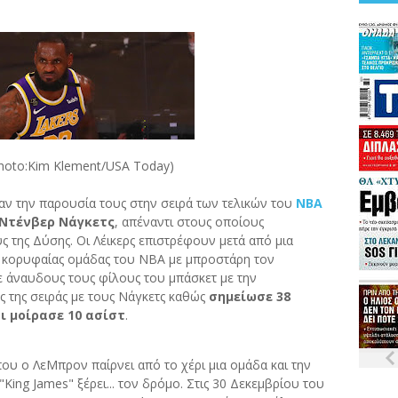
nt/USA Today)
ν την παρουσία τους στην σειρά των τελικών του
ΝΒΑ
Ντένβερ Νάγκετς
, απέναντι στους οποίους
ύς της Δύσης. Οι Λέικερς επιστρέφουν μετά από μια
ης κορυφαίας ομάδας του ΝΒΑ με μπροστάρη τον
ε άναυδους τους φίλους του μπάσκετ με την
ς της σειράς με τους Νάγκετς καθώς
σημείωσε 38
ι μοίρασε 10 ασίστ
.
ου ο ΛεΜπρον παίρνει από το χέρι μια ομάδα και την
King James" ξέρει... τον δρόμο. Στις 30 Δεκεμβρίου του