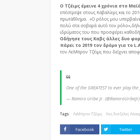
Ο Τζέιμς έμεινε 4 χρόνια στο Μα
επέστρεψε στους Καβαλίερς και το 2
πρωτάθλημα. «Ο ρόλος μου υπερβαίνει
πολύ στα σοβαρά αυτό τον ρόλο»,δήλω
ιδρύματος του που προσφέρει καθοδήγ
Οδήγησε τους Καβς άλλες δυο φο
πάρει το 2019 τον δρόμο για το L.
τον ΛεΜπρον Τζέιμς που δείχνει αποφ
One of the GREATEST to ever play th
— Ramiro Uribe Jr. (@RamiroUribeJr
Tags:
ΛεΜπρον Τζέιμς
Λος Άντζελες Λέικε
Facebook
Twitter