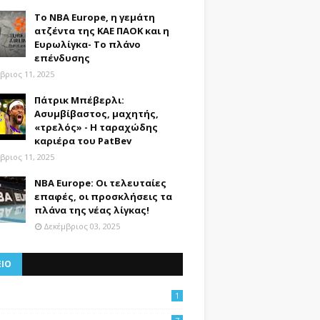
Το NBA Europe, η γεμάτη
ατζέντα της ΚΑΕ ΠΑΟΚ και η
Ευρωλίγκα- Το πλάνο
επένδυσης
βριος 11, 2025
Πάτρικ Μπέβερλι:
Ασυμβίβαστος, μαχητής,
«τρελός» - Η ταραχώδης
καριέρα του PatBev
βριος 11, 2025
NBA Europe: Οι τελευταίες
επαφές, οι προσκλήσεις τα
πλάνα της νέας λίγκας!
Δεκέμβριος 03, 2025
ΕΙΟ
1