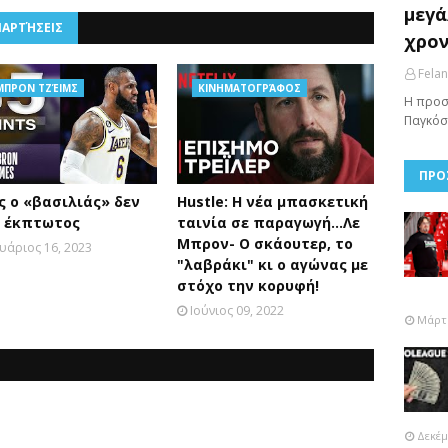
μεγά
ΝΑΡΤΉΣΕΙΣ
χρον
Fela
ΜΠΡΟΝ ΤΖΈΙΜΣ
ΚΙΝΗΜΑΤΟΓΡΆΦΟΣ
Η προσ
Παγκόσ
ΠΡΟ
ς ο «βασιλιάς» δεν
Hustle: Η νέα μπασκετική
ι έκπτωτος
ταινία σε παραγωγή...Λε
Μπρον- Ο σκάουτερ, το
υάριος 16, 2023
"λαβράκι" κι ο αγώνας με
στόχο την κορυφή!
Ιούνιος 09, 2022
Μάρτι
Δεκέμ