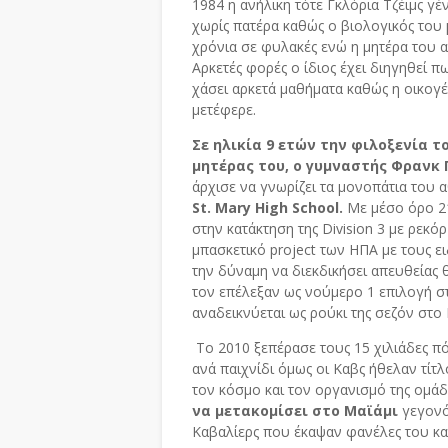
1984 η ανήλικη τότε Γκλόρια Τζέιμς 
χωρίς πατέρα καθώς ο βιολογικός του
χρόνια σε φυλακές ενώ η μητέρα του 
Αρκετές φορές ο ίδιος έχει διηγηθεί π
χάσει αρκετά μαθήματα καθώς η οικογ
μετέφερε.
Σε ηλικία 9 ετών την φιλοξενία τ
μητέρας του, ο γυμναστής Φρανκ 
άρχισε να γνωρίζει τα μονοπάτια του 
St. Mary High School.
Με μέσο όρο 21
στην κατάκτηση της Division 3 με ρεκ
μπασκετικό project των ΗΠΑ με τους ε
την δύναμη να διεκδικήσει απευθείας 
τον επέλεξαν ως νούμερο 1 επιλογή στ
αναδεικνύεται ως ρούκι της σεζόν στο 
Το 2010 ξεπέρασε τους 15 χιλιάδες 
ανά παιχνίδι όμως οι Καβς ήθελαν τίτ
τον κόσμο και τον οργανισμό της ομάδ
να μετακομίσει στο Μαϊάμι
γεγονό
Καβαλίερς που έκαψαν φανέλες του κα