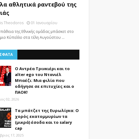
λα αθλητικά ραντεβού της
ιάς
nis Theodoros
01 Ιανουαρίου
πάθεια της Εθνικής ομάδας μπάσκετ στο
μιο Κύπελλο στα τέλη Αυγούστου …
ΣΦΑΤΑ
Ο Αντρέα Τρινκιέρι και το
alter ego του Ντανιέλ
Μπαέζι: Μια φιλία που
οδήγησε σε επιτυχίες και ο
ΠΑΟΚ!
ος 02, 2026
Τα μπάτζετ της Ευρωλίγκα: Ο
χορός εκατομμυρίων τα
(μικρά) έσοδα και το salary
cap
βριος 17, 2025