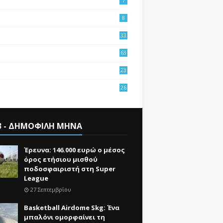
7
8
33
63
23
4
26
3
3 - ΔΗΜΟΦΙΛΗ ΜΗΝΑ
Έρευνα: 146.000 ευρώ ο μέσος
όρος ετήσιου μισθού
ποδοσφαιριστή στη Super
League
27 Σεπτεμβρίου
Basketball Airdome Skg: Ένα
μπαλόνι ομορφαίνει τη