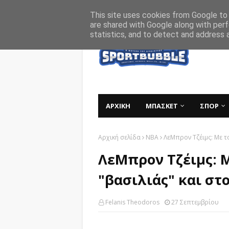
Αρχική
Σχετικά
Επικοινωνία
This site uses cookies from Google to d
are shared with Google along with perf
statistics, and to detect and address 
ΑΡΧΙΚΗ
ΜΠΑΣΚΕΤ
ΣΠΟΡ
Αρχική σελίδα
NBA
ΛεΜπρον Τζέιμς: Με το
ΛεΜπρον Τζέιμς: Μ
"βασιλιάς" και στο
Felanis Theodoros
27 Σεπτεμβρίου