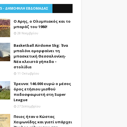
 5 - ΔΗΜΟΦΙΛΗ ΕΒΔΟΜΑΔΑΣ
Ο Αρης, ο Ολυμπιακός και το
μπαράζ του 1980!
28 Νοεμβρίου
Basketball Airdome Skg: Ένα
μπαλόνι ομορφαίνει τη
μπασκετική Θεσσαλονίκη-
Νέα κλειστά γήπεδα –
στολίδια
11 Οκτωβρίου
Έρευνα: 146.000 ευρώ ο μέσος
όρος ετήσιου μισθού
ποδοσφαιριστή στη Super
League
27 Σεπτεμβρίου
Ποιος ήταν ο Κώστας
Χειμωνίδης και γιατί υπάρχει