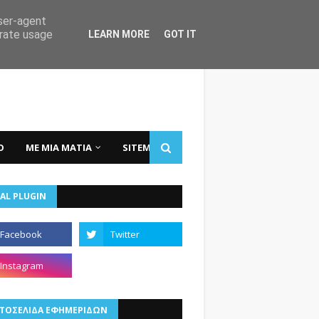
user-agent
erate usage
LEARN MORE
GOT IT
Ο
ΜΕ ΜΙΑ ΜΑΤΙΑ
SITEMAP
AL PLUGIN
ΤΟΣΕΛΙΔΑ ΕΦΗΜΕΡΙΔΩΝ