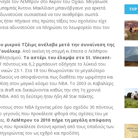
γέννησε τον ΛεΜπρον στο Άκρον του Οχάιο. Μεγάλωσε
 μπαμπάς Άντονι Μακλίλαντ μπαινόβγαινε για αρκετά
TOP
αδυνατούσε ουσιαστικά να τον αναθρέψει σωστά.
ως ήταν πήγαινε στις πρώτες τάξεις του σχολείου είχε
ένεια αδυνατούσε να πληρώσει το λεωφορείο που τον
ου μικρού Τζέιμς ανέλαβε μετά την συναίνεση της
Γουόλκερ
. Από εκείνη τη στιγμή κι έπειτα ο ΛεΜπρον
αθλητισμού.
Το αστέρι του έλαμψε στο St. Vincent-
 πόντους και 6,2 ριμπάουντ οδήγησε το λύκειό του
όρ νικών 23-1. Στα 18 του θεωρούνταν το μεγαλύτερο
ιδικούς να αποφαίνονται πως διαθέτει την ωριμότητα και
θέση στον μαγικό κόσμο του ΝΒΑ. Το 2003 οι Καβαλίερς
α draft και δικαιώνονται καθώς την στη 1η χρονιά
NBA. Από τη δεύτερη ήταν ήδη All Star παίκτης.
πόντους στον NBA έχοντας μέσο όρο σχεδόν 30 πόντους
λο γεγονός που προκάλεσε φθορά στις σχέσεις του με
ας.
Ο ΛεΜπρον το 2010 πήρε τη μεγάλη απόφαση
ς που προκάλεσε έντονη κριτική από τους οπαδούς των
τηγορώντας τον ως εχθρό και προδότη.