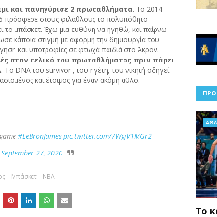
ϊάμι και πανηγύρισε 2 πρωταθλήματα
. Το 2014
016 πρόσφερε στους φιλάθλους το πολυπόθητο
 το μπάσκετ. Έχω μια ευθύνη να ηγηθώ, και παίρνω
σε κάποια στιγμή με αφορμή την δημιουργία του
ηση και υποτροφίες σε φτωχά παιδιά στο Άκρον.
ρές στον τελικό του πρωταθλήματος πριν πάρει
A
. Το DNA του survivor , του ηγέτη, του νικητή οδηγεί
ασισμένος και έτοιμος για έναν ακόμη άθλο.
ΠΡΟ
AΘΛ
e game
#LeBronJames
pic.twitter.com/7WgjV1MGr2
)
September 27, 2020
ρς
Μπάσκετ
NBA
Το κ